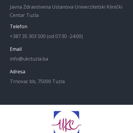
Javna Zdravstvena Ustanova Univerzitetski Klinički
Centar Tuzla
Telefon
+387 35 303 500 (od 07:30 -24:00)
Email
info@ukctuzla.ba
Adresa
Trnovac bb, 75000 Tuzla