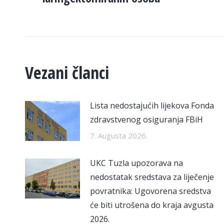
post:
Vezani članci
Lista nedostajućih lijekova Fonda
zdravstvenog osiguranja FBiH
7. Augusta 2026.
UKC Tuzla upozorava na
nedostatak sredstava za liječenje
povratnika: Ugovorena sredstva
će biti utrošena do kraja avgusta
2026.