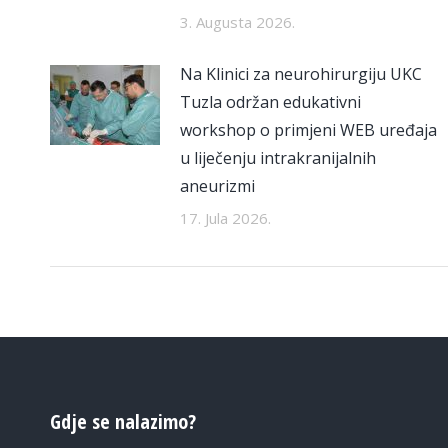
3. Augusta 2026.
Na Klinici za neurohirurgiju UKC
Tuzla održan edukativni
workshop o primjeni WEB uređaja
u liječenju intrakranijalnih
aneurizmi
17. Jula 2026.
Gdje se nalazimo?