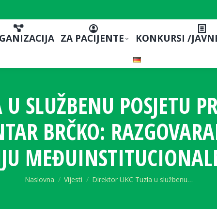
GANIZACIJA
ZA PACIJENTE
KONKURSI /JAVN
 U SLUŽBENU POSJETU P
NTAR BRČKO: RAZGOVARA
JU MEĐUINSTITUCIONAL
You are here:
Naslovna
Vijesti
Direktor UKC Tuzla u službenu…