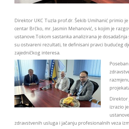
Direktor UKC Tuzla prof.dr. Šekib Umihanić primio j
centar Brčko, mr. Jasmin Mehanović, s kojim je razg
ustanove.Tokom sastanka analizirana je dosadašnja 
su ostvareni rezultati, te definisani pravci budućeg dj
zajedničkog interesa.
Poseban 
zdravstv
razmjenu
projekata
Direktor
izrazio 
ustanove,
zdravstvenih usluga i jačanju profesionalnih veza izm