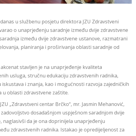
e danas u službenu posjetu direktora JZU Zdravstveni
ovarao o unaprjeđenju saradnje između dvije zdravstvene
saradnja između dvije zdravstvene ustanove, razmatrani
elovanja, planiranja i proširivanja oblasti saradnje od
akcenat stavljen je na unaprjeđenje kvaliteta
enih usluga, stručnu edukaciju zdravstvenih radnika,
 iskustava i znanja, kao i mogućnosti razvoja zajedničkih
 u oblasti zdravstvene zaštite.
 JZU „Zdravstveni centar Brčko“, mr. Jasmin Mehanović,
je zadovoljstvo dosadašnjom uspješnom saradnjom dvije
 naglasivši da je ona doprinijela unaprjeđenju
eđu zdravstvenih radnika. Istakao je opredijeljenost za