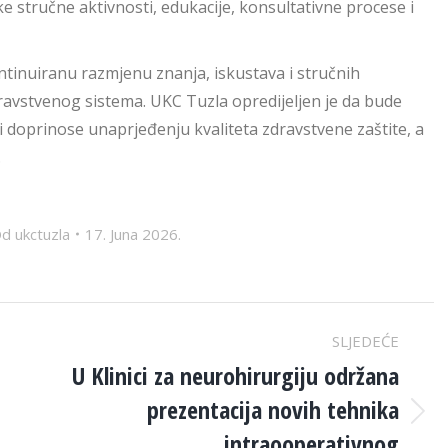
ke stručne aktivnosti, edukacije, konsultativne procese i
ntinuiranu razmjenu znanja, iskustava i stručnih
dravstvenog sistema. UKC Tuzla opredijeljen je da bude
i doprinose unaprjeđenju kvaliteta zdravstvene zaštite, a
.
Od
ukctuzla
17. Juna 2026.
SLJEDEĆE
U Klinici za neurohirurgiju održana
prezentacija novih tehnika
Next
intraooperativnog