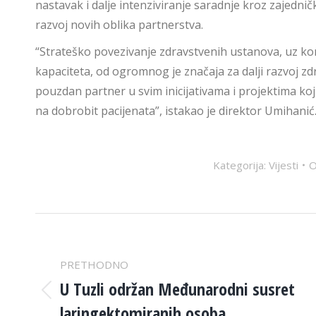
nastavak i dalje intenziviranje saradnje kroz zajednič
razvoj novih oblika partnerstva.
“Strateško povezivanje zdravstvenih ustanova, uz ko
kapaciteta, od ogromnog je značaja za dalji razvoj z
pouzdan partner u svim inicijativama i projektima koj
na dobrobit pacijenata”, istakao je direktor Umihanić
Kategorija:
Vijesti
POST
NAVIGATION
PRETHODNO
U Tuzli održan Međunarodni susret
Previous
laringektomiranih osoba