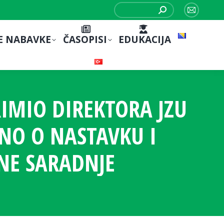
Search:
Mail
page
E NABAVKE
ČASOPISI
EDUKACIJA
opens
in
new
window
RIMIO DIREKTORA JZU
NO O NASTAVKU I
NE SARADNJE