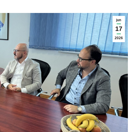
jun
17
2026