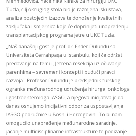
Mehmedovića, načelnika Klinike za hirurgiju UKC
Tuzla, cilj okruglog stola bio je razmjena iskustava,
analiza postojećih izazova te donošenje kvalitetnih
zaključaka i smjernica koje će doprinijeti unapređenju
transplantacijskog programa jetre u UKC Tuzla.
„Naš današnji gost je prof. dr. Ender Dulundu sa
Univerziteta Cerrahpaşa u Istanbulu, koji će održati
predavanje na temu „Jetrena resekcija uz očuvanje
parenhima – savremeni koncepti i budući pravci
razvoja“. Profesor Dulundu je predsjednik turskog
ogranka međunarodnog udruženja hirurga, onkologa
i gastroenterologa IASGO, a njegova inicijativa je da
danas osnujemo inicijativni odbor za uspostavljanje
IASGO podružnice u Bosni i Hercegovini. To bi nam
omogućilo unapređenje međunarodne saradnje,
jačanje multidisciplinarne infrastrukture te podizanje