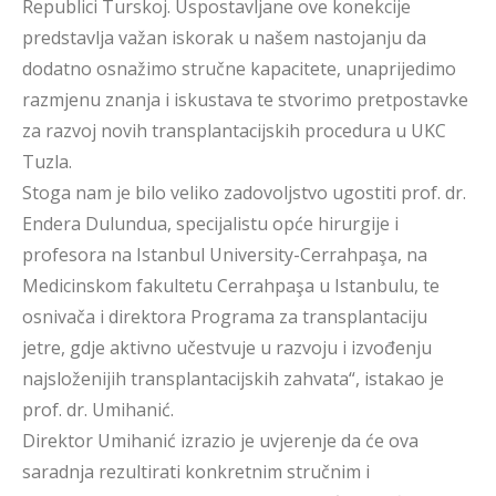
Republici Turskoj. Uspostavljane ove konekcije
predstavlja važan iskorak u našem nastojanju da
dodatno osnažimo stručne kapacitete, unaprijedimo
razmjenu znanja i iskustava te stvorimo pretpostavke
za razvoj novih transplantacijskih procedura u UKC
Tuzla.
Stoga nam je bilo veliko zadovoljstvo ugostiti prof. dr.
Endera Dulundua, specijalistu opće hirurgije i
profesora na Istanbul University-Cerrahpaşa, na
Medicinskom fakultetu Cerrahpaşa u Istanbulu, te
osnivača i direktora Programa za transplantaciju
jetre, gdje aktivno učestvuje u razvoju i izvođenju
najsloženijih transplantacijskih zahvata“, istakao je
prof. dr. Umihanić.
Direktor Umihanić izrazio je uvjerenje da će ova
saradnja rezultirati konkretnim stručnim i