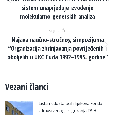
Previous
sistem unaprjeđuje izvođenje
post:
molekularno-genetskih analiza
SLJEDEĆE
Najava naučno-stručnog simpozijuma
“Organizacija zbrinjavanja povrijeđenih i
Next
post:
oboljelih u UKC Tuzla 1992–1995. godine”
Vezani članci
Lista nedostajućih lijekova Fonda
zdravstvenog osiguranja FBiH