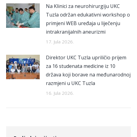
Na Klinici za neurohirurgiju UKC
Tuzla održan edukativni workshop o
primjeni WEB uređaja u liječenju
intrakranijalnih aneurizmi
17. Jula 2026.
Direktor UKC Tuzla upriličio prijem
za 16 studenata medicine iz 10
država koji borave na međunarodnoj
razmjeni u UKC Tuzla
16. Jula 2026.