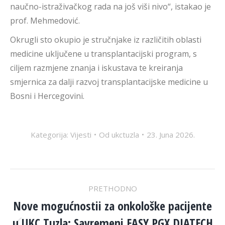
naučno-istraživačkog rada na još viši nivo“, istakao je
prof. Mehmedović.
Okrugli sto okupio je stručnjake iz različitih oblasti
medicine uključene u transplantacijski program, s
ciljem razmjene znanja i iskustava te kreiranja
smjernica za dalji razvoj transplantacijske medicine u
Bosni i Hercegovini.
Kategorija:
Vijesti
Od
ukctuzla
23. Juna 2026.
POST
PRETHODNO
NAVIGATION
Nove mogućnostii za onkološke pacijente
u UKC Tuzla: Savremeni EASY PGX DIATECH