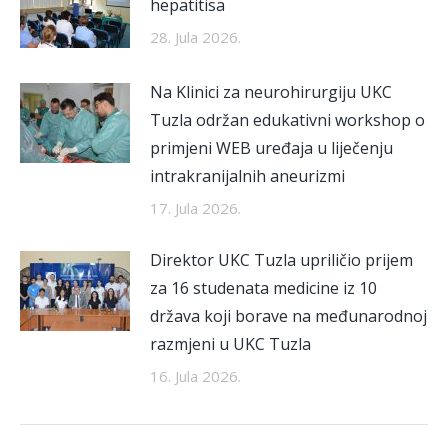
hepatitisa
28. Jula 2026.
Na Klinici za neurohirurgiju UKC
Tuzla održan edukativni workshop o
primjeni WEB uređaja u liječenju
intrakranijalnih aneurizmi
17. Jula 2026.
Direktor UKC Tuzla upriličio prijem
za 16 studenata medicine iz 10
država koji borave na međunarodnoj
razmjeni u UKC Tuzla
16. Jula 2026.