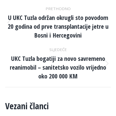
POST
PRETHODNO
NAVIGATION
U UKC Tuzla održan okrugli sto povodom
20 godina od prve transplantacije jetre u
Previous
post:
Bosni i Hercegovini
SLJEDEĆE
UKC Tuzla bogatiji za novo savremeno
reanimobil – sanitetsko vozilo vrijedno
Next
post:
oko 200 000 KM
Vezani članci