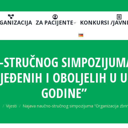
GANIZACIJA
ZA PACIJENTE
KONKURSI /JAVN
-STRUČNOG SIMPOZIJUMA
JEĐENIH I OBOLJELIH U U
GODINE”
 here:
a
Vijesti
Najava naučno-stručnog simpozijuma “Organizacija zbri