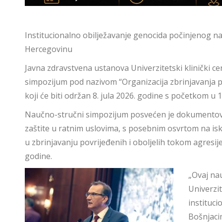
Institucionalno obilježavanje genocida počinjenog n
Hercegovinu
Javna zdravstvena ustanova Univerzitetski klinički c
simpozijum pod nazivom “Organizacija zbrinjavanja po
koji će biti održan 8. jula 2026. godine s početkom u 1
Naučno-stručni simpozijum posvećen je dokumentovanj
zaštite u ratnim uslovima, s posebnim osvrtom na is
u zbrinjavanju povrijeđenih i oboljelih tokom agresi
godine.
„Ovaj na
Univerzit
instituc
Bošnjaci