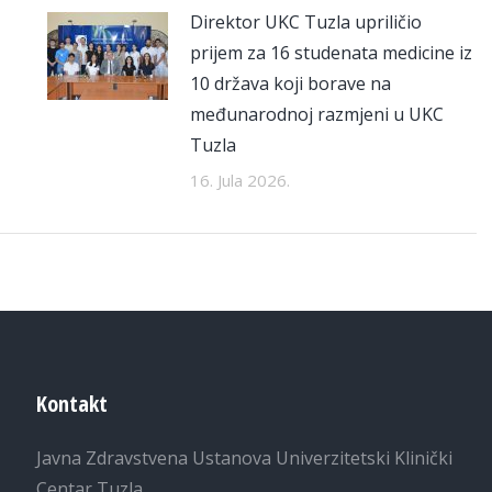
Direktor UKC Tuzla upriličio
prijem za 16 studenata medicine iz
10 država koji borave na
međunarodnoj razmjeni u UKC
Tuzla
16. Jula 2026.
Kontakt
Javna Zdravstvena Ustanova Univerzitetski Klinički
Centar Tuzla