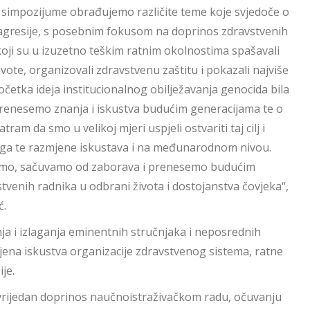
 simpozijume obrađujemo različite teme koje svjedoče o
agresije, s posebnim fokusom na doprinos zdravstvenih
koji su u izuzetno teškim ratnim okolnostima spašavali
ivote, organizovali zdravstvenu zaštitu i pokazali najviše
četka ideja institucionalnog obilježavanja genocida bila
 prenesemo znanja i iskustva budućim generacijama te o
 da smo u velikoj mjeri uspjeli ostvariti taj cilj i
loga te razmjene iskustava i na međunarodnom nivou.
emo, sačuvamo od zaborava i prenesemo budućim
tvenih radnika u odbrani života i dostojanstva čovjeka“,
ć.
a i izlaganja eminentnih stručnjaka i neposrednih
ljena iskustva organizacije zdravstvenog sistema, ratne
je.
i vrijedan doprinos naučnoistraživačkom radu, očuvanju