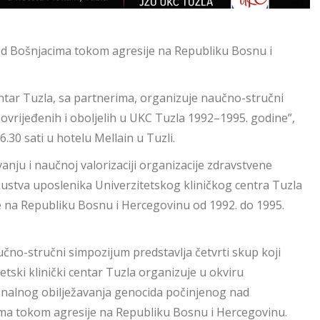
ad Bošnjacima tokom agresije na Republiku Bosnu i
entar Tuzla, sa partnerima, organizuje naučno-stručni
vrijeđenih i oboljelih u UKC Tuzla 1992–1995. godine”,
6.30 sati u hotelu Mellain u Tuzli.
u i naučnoj valorizaciji organizacije zdravstvene
kustva uposlenika Univerzitetskog kliničkog centra Tuzla
je na Republiku Bosnu i Hercegovinu od 1992. do 1995.
učno-stručni simpozijum predstavlja četvrti skup koji
etski klinički centar Tuzla organizuje u okviru
ionalnog obilježavanja genocida počinjenog nad
ma tokom agresije na Republiku Bosnu i Hercegovinu.