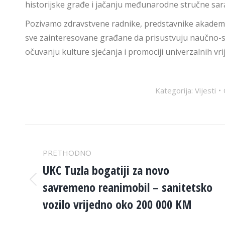
historijske građe i jačanju međunarodne stručne sara
Pozivamo zdravstvene radnike, predstavnike akademske
sve zainteresovane građane da prisustvuju naučno-
očuvanju kulture sjećanja i promociji univerzalnih vr
Kategorija:
Vijesti
POST
PRETHODNO
NAVIGATION
UKC Tuzla bogatiji za novo
savremeno reanimobil – sanitetsko
Previous
post:
vozilo vrijedno oko 200 000 KM