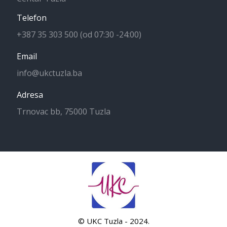
Telefon
+387 35 303 500 (od 07:30 -24:00)
Email
info@ukctuzla.ba
Adresa
Trnovac bb, 75000 Tuzla
© UKC Tuzla - 2024.