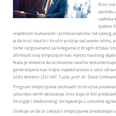
Kroz ove
periodu 
radnika 
ljudske ž
vrijednosti humanosti i profesionalizma. Od samog po
je da kroz naučni i stručni pristup sačuvamo istinu,
tome razgovaramo sa kolegama iz drugih država. Smatram
afirmisati ovaj simpozijum kao mjesto naučnog dija
Naša je obaveza da ta iskustva naučno dokumentuj
generacijama kao trajno svjedočanstvo o ulozi zdravs
ističe direktor JZU UKC Tuzla, prof. dr. Šekib Umihani
Program simpozijuma obuhvatit će stručna predavanj
učesnika ratnih dešavanja, kroz koja će biti predstav
hirurgije i medicinskog zbrinjavanja u uslovima agresi
Očekuje se da će zaključci simpozijuma predstavljat