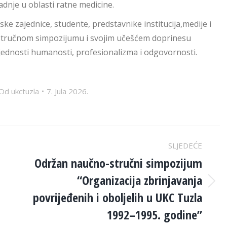
dnje u oblasti ratne medicine.
 zajednice, studente, predstavnike institucija,medije i
stručnom simpozijumu i svojim učešćem doprinesu
ijednosti humanosti, profesionalizma i odgovornosti.
Od
ukctuzla
7. Jula 2026.
SLJEDEĆE
Održan naučno-stručni simpozijum
“Organizacija zbrinjavanja
Next
povrijeđenih i oboljelih u UKC Tuzla
post:
1992–1995. godine”