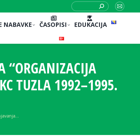
Search:
Mail
page
E NABAVKE
ČASOPISI
EDUKACIJA
opens
in
new
window
 “ORGANIZACIJA
KC TUZLA 1992–1995.
njavanja…