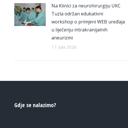
Na Klinici za neurohirurgiju UKC
Tuzla održan edukativni
workshop o primjeni WEB uređaja
u liječenju intrakranijalnih
aneurizmi
17. Jula 2026.
Gdje se nalazimo?