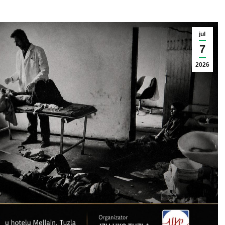
jul
7
2026