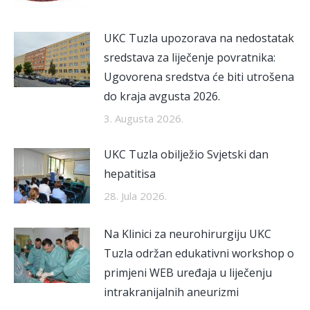
UKC Tuzla upozorava na nedostatak
sredstava za liječenje povratnika:
Ugovorena sredstva će biti utrošena
do kraja avgusta 2026.
3. Augusta 2026.
UKC Tuzla obilježio Svjetski dan
hepatitisa
28. Jula 2026.
Na Klinici za neurohirurgiju UKC
Tuzla održan edukativni workshop o
primjeni WEB uređaja u liječenju
intrakranijalnih aneurizmi