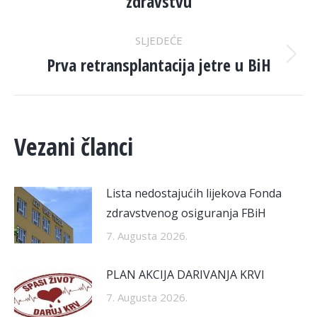
zdravstvu
SLJEDEĆE
Prva retransplantacija jetre u BiH
Next
post:
Vezani članci
Lista nedostajućih lijekova Fonda
zdravstvenog osiguranja FBiH
7. Augusta 2026.
PLAN AKCIJA DARIVANJA KRVI
7. Augusta 2026.