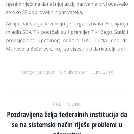
njenim riječima današnjoj akciji darivanja krvi odazvalo
se oko 55 dobrovoljnih darivatelja.
Akciju darivanja krvi koju je organizovala Asocijacija
mladih SDA TK podržali su i premijer TK, Bego Gutić i
predsjednica Upravnog odbora UKC Tuzla, doc. dr.
Munevera Bećarević, koji su višestruki darivatelji krvi.
Kategorija:
Vijesti
Od
ukctuzla
1. Juna 2016.
POST
PRETHODNO
NAVIGATION
Pozdravljena želja federalnih institucija da
se na sistemski način riješe problemi u
Previous
post: