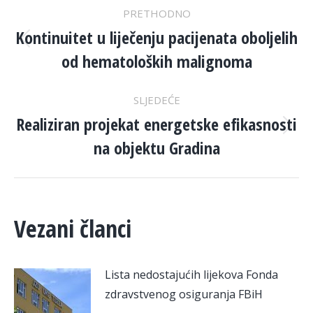
POST
PRETHODNO
NAVIGATION
Kontinuitet u liječenju pacijenata oboljelih
Previous
od hematoloških malignoma
post:
SLJEDEĆE
Realiziran projekat energetske efikasnosti
Next
na objektu Gradina
post:
Vezani članci
Lista nedostajućih lijekova Fonda
zdravstvenog osiguranja FBiH