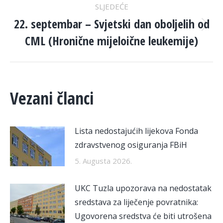
SLJEDEĆE
22. septembar – Svjetski dan oboljelih od
Next
CML (Hronične mijeloične leukemije)
post:
Vezani članci
Lista nedostajućih lijekova Fonda
zdravstvenog osiguranja FBiH
5. Augusta 2026.
UKC Tuzla upozorava na nedostatak
sredstava za liječenje povratnika:
Ugovorena sredstva će biti utrošena