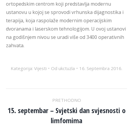
ortopedskim centrom koji predstavlja modernu
ustanovu u kojoj se sprovodi vrhunska dijagnostika i
terapija, koja raspolaže modernim operacijskim
dvoranama i laserskom tehnologijom. U ovoj ustanovi
na godišnjem nivou se uradi više od 3400 operativnih
zahvata.
Kategorija:
Vijesti
Od
ukctuzla
16. Septembra 2016.
POST
PRETHODNO
NAVIGATION
15. septembar – Svjetski dan svjesnosti o
Previous
limfomima
post: