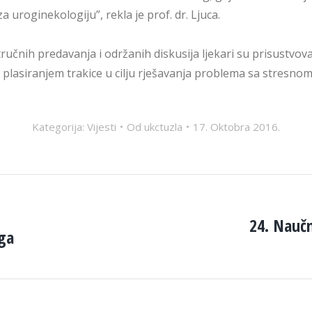
a uroginekologiju”, rekla je prof. dr. Ljuca.
učnih predavanja i održanih diskusija ljekari su prisustvovali
plasiranjem trakice u cilju rješavanja problema sa stresno
Kategorija:
Vijesti
Od
ukctuzla
17. Oktobra 2016.
24. Naučn
ga
Next
post: