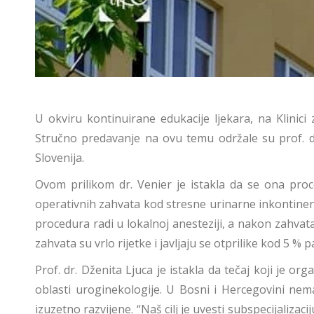
U okviru kontinuirane edukacije ljekara, na Klinici
Stručno predavanje na ovu temu održale su prof. dr.
Slovenija.
Ovom prilikom dr. Venier je istakla da se ona pro
operativnih zahvata kod stresne urinarne inkontinenc
procedura radi u lokalnoj anesteziji, a nakon zahva
zahvata su vrlo rijetke i javljaju se otprilike kod 5 % p
Prof. dr. Dženita Ljuca je istakla da tečaj koji je org
oblasti uroginekologije. U Bosni i Hercegovini nem
izuzetno razvijene. “Naš cilj je uvesti subspecijalizaci