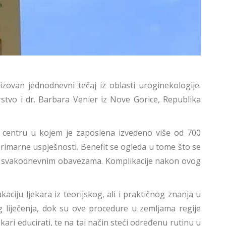
izovan jednodnevni tečaj iz oblasti uroginekologije.
rstvo i dr. Barbara Venier iz Nove Gorice, Republika
u centru u kojem je zaposlena izvedeno više od 700
primarne uspješnosti. Benefit se ogleda u tome što se
ojim svakodnevnim obavezama. Komplikacije nakon ovog
ukaciju ljekara iz teorijskog, ali i praktičnog znanja u
g liječenja, dok su ove procedure u zemljama regije
jekari educirati, te na taj način steći određenu rutinu u