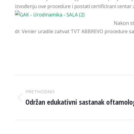
izvođenju ove procedure i postati certificirani centar z
Nakon str
dr. Venier uradile zahvat TVT ABBREVO procedure sa 
POST
PRETHODNO
NAVIGATION
Održan edukativni sastanak oftamolo
Previous
post: