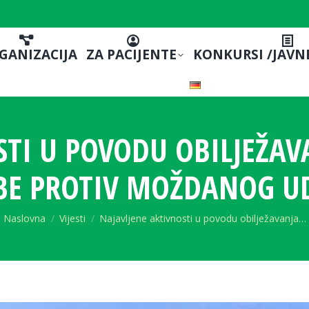
GANIZACIJA
ZA PACIJENTE
KONKURSI /JAVN
STI U POVODU OBILJEŽAV
BE PROTIV MOŽDANOG U
You are here:
Naslovna
Vijesti
Najavljene aktivnosti u povodu obilježavanja…