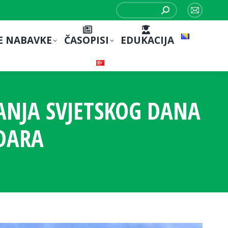
Search:
Mail
page
E NABAVKE
ČASOPISI
EDUKACIJA
opens
in
new
window
ANJA SVJETSKOG DANA
DARA