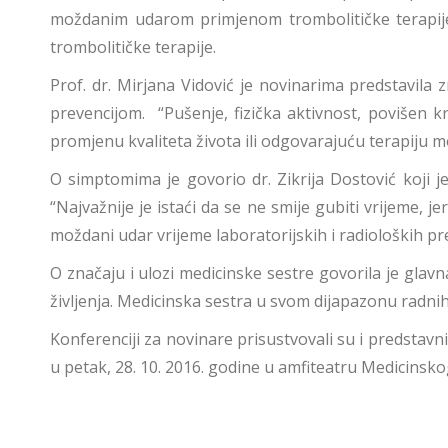
moždanim udarom primjenom trombolitičke terapije
trombolitičke terapije.
Prof. dr. Mirjana Vidović je novinarima predstavila 
prevencijom. “Pušenje, fizička aktivnost, povišen k
promjenu kvaliteta života ili odgovarajuću terapiju m
O simptomima je govorio dr. Zikrija Dostović koji
“Najvažnije je istaći da se ne smije gubiti vrijeme, j
moždani udar vrijeme laboratorijskih i radioloških p
O značaju i ulozi medicinske sestre govorila je glavna
življenja. Medicinska sestra u svom dijapazonu radnih o
Konferenciji za novinare prisustvovali su i predstavni
u petak, 28. 10. 2016. godine u amfiteatru Medicinsko