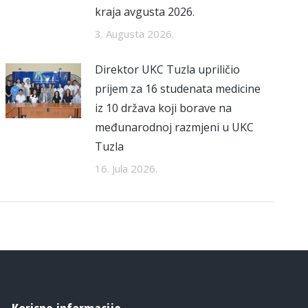
kraja avgusta 2026.
3. Augusta 2026.
Direktor UKC Tuzla upriličio
prijem za 16 studenata medicine
iz 10 država koji borave na
međunarodnoj razmjeni u UKC
Tuzla
16. Jula 2026.