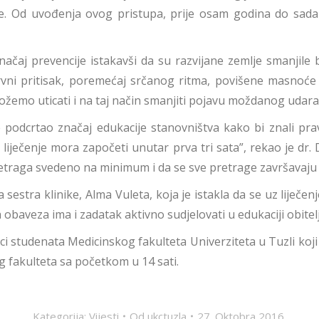
. Od uvođenja ovog pristupa, prije osam godina do sada
značaj prevencije istakavši da su razvijane zemlje smanjile 
rvni pritisak, poremećaj srčanog ritma, povišene masnoće u 
ožemo uticati i na taj način smanjiti pojavu moždanog udara, 
 je podcrtao značaj edukacije stanovništva kako bi znal
er liječenje mora započeti unutar prva tri sata”, rekao je dr.
retraga svedeno na minimum i da se sve pretrage završavaju 
 sestra klinike, Alma Vuleta, koja je istakla da se uz liječe
baveza ima i zadatak aktivno sudjelovati u edukaciji obitelji 
ci studenata Medicinskog fakulteta Univerziteta u Tuzli koji 
g fakulteta sa početkom u 14 sati.
Kategorija:
Vijesti
Od
ukctuzla
27. Oktobra 2016.