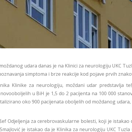
moždanog udara danas je na Klinici za neurologiju UKC Tuzla
epoznavanja simptoma i brze reakcije kod pojave prvih zna
nika Klinike za neurologiju, moždani udar predstavlja teš
ovooboljelih u BiH je 1,5 do 2 pacijenta na 100 000 stanovni
lizirano oko 900 pacijenata oboljelih od moždanog udara, š
 šef Odjeljenja za cerebrovaskularne bolesti, koji je istaka
jlović je istakao da je Klinika za neurologiju UKC Tuzla 