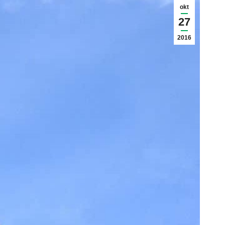
okt
27
2016