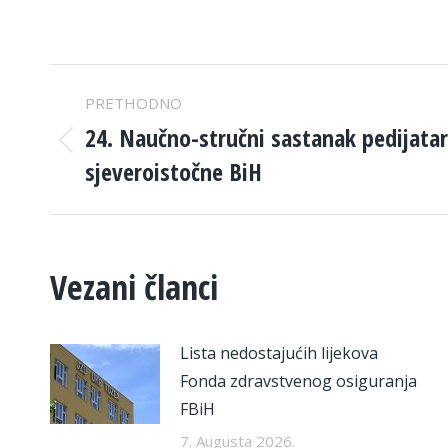
POST
PRETHODNO
NAVIGATION
24. Naučno-stručni sastanak pedijata
Previous
sjeveroistočne BiH
post:
Vezani članci
Lista nedostajućih lijekova
Fonda zdravstvenog osiguranja
FBiH
7. Augusta 2026.