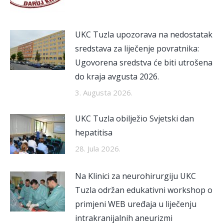
UKC Tuzla upozorava na nedostatak
sredstava za liječenje povratnika:
Ugovorena sredstva će biti utrošena
do kraja avgusta 2026.
3. Augusta 2026.
UKC Tuzla obilježio Svjetski dan
hepatitisa
28. Jula 2026.
Na Klinici za neurohirurgiju UKC
Tuzla održan edukativni workshop o
primjeni WEB uređaja u liječenju
intrakranijalnih aneurizmi