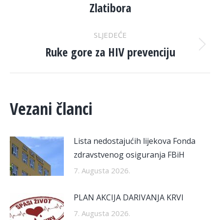
Zlatibora
post:
SLJEDEĆE
Ruke gore za HIV prevenciju
Next
post:
Vezani članci
Lista nedostajućih lijekova Fonda
zdravstvenog osiguranja FBiH
7. Augusta 2026.
PLAN AKCIJA DARIVANJA KRVI
7. Augusta 2026.