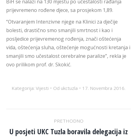
BiH se nalazi na 130 mjestu po učestalosti rađanja
prijevremeno rođene djece, sa prosjekom 1,89.
“Otvaranjem Intenzivne njege na Klinici za dječije
bolesti, drastično smo smanjili smrtnost i kao i
posljedice prijevremenog rođenja, znači oštećenja
vida, oštećenja sluha, oštećenje mogućnosti kretanja i
smanjili smo učestalost cerebralne paralize”, rekla je
ovo prilikom prof. dr. Skokić.
Kategorija:
Vijesti
Od
ukctuzla
17. Novembra 2016.
POST
PRETHODNO
NAVIGATION
U posjeti UKC Tuzla boravila delegacija iz
Previous