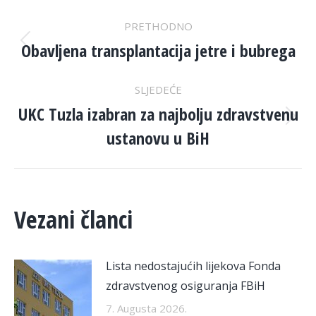
POST
PRETHODNO
NAVIGATION
Obavljena transplantacija jetre i bubrega
Previous
post:
SLJEDEĆE
UKC Tuzla izabran za najbolju zdravstvenu
Next
ustanovu u BiH
post:
Vezani članci
Lista nedostajućih lijekova Fonda
zdravstvenog osiguranja FBiH
7. Augusta 2026.