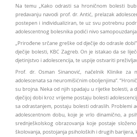
Na temu „Kako odrasti sa hroničnom bolesti bubre
predavanju navodi prof. dr. Antić, prelazak adolesce
postepen i individualiziran, te uz svu potrebnu pod
adolescentnog bolesnika podići nivo samopouzdanja,
„Prirođene srčane greške od dječije do odrasle dobi” 
dječije bolesti, KBC Zagreb. On je istakao da se lij
djetinjstvo i adolescencija, te uspije ostvariti preživlj
Prof. dr. Osman Sinanović, načelnik Klinike za 
adolescenata sa neuromišićnim oboljenjima“. “Hronič
su brojna. Neka od njih spadaju u rijetke bolesti, a 
dječijoj dobi kroz vrijeme postaju bolesti adolescenci
sa odrastanjem, postaju bolesti odraslih. Problemi ad
adolescentnom dobu, koje je vrlo dinamično, a psiho
srednješkolskog obrazovanja koje postaje složeno 
školovanja, postojanja psiholoških i drugih barijera,