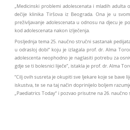
„Medicinski problemi adolescenata i mladih adulta o
dečije klinika Tiršova iz Beograda. Ona je u svo
preživljavanje adolescenata u odnosu na djecu je pos
kod adolescenata nakon izlječenja.
Posljednja tema 25. naučno stručni sastanak pedijat
u odrasloj dobi“ koju je izlagala prof. dr. Alma Toro
adolescenta neophodno je naglasiti potrebu za osniva
gdje se ti bolesnici liječe”, istakla je prof. dr. Alma T
“Cilj ovih susreta je okupiti sve ljekare koje se bav
iskustva, te se na taj način doprinijelo boljem razum
„Paediatrics Today“ i pozvao prisutne na 26. naučno s