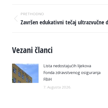
POST
PRETHODNO
NAVIGATION
Završen edukativni tečaj ultrazvučne 
Previous
post:
Vezani članci
Lista nedostajućih lijekova
Fonda zdravstvenog osiguranja
FBiH
7. Augusta 2026.