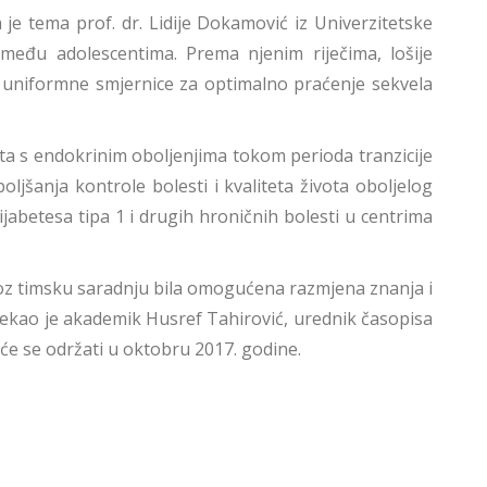
je tema prof. dr. Lidije Dokamović iz Univerzitetske
među adolescentima. Prema njenim riječima, lošije
oje uniformne smjernice za optimalno praćenje sekvela
ta s endokrinim oboljenjima tokom perioda tranzicije
oljšanja kontrole bolesti i kvaliteta života oboljelog
jabetesa tipa 1 i drugih hroničnih bolesti u centrima
 kroz timsku saradnju bila omogućena razmjena znanja i
, rekao je akademik Husref Tahirović, urednik časopisa
će se održati u oktobru 2017. godine.