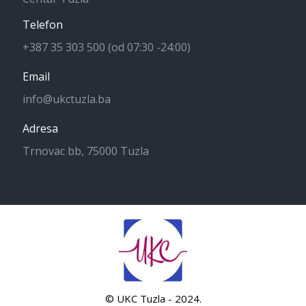
Telefon
+387 35 303 500 (od 07:30 -24:00)
Email
info@ukctuzla.ba
Adresa
Trnovac bb, 75000 Tuzla
© UKC Tuzla - 2024.