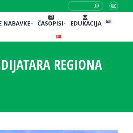
Search:
Mail
page
E NABAVKE
ČASOPISI
EDUKACIJA
opens
in
new
window
EDIJATARA REGIONA