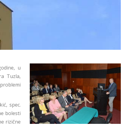
godine, u
ra Tuzla,
 problemi
ić, spec.
ne bolesti
e rizične