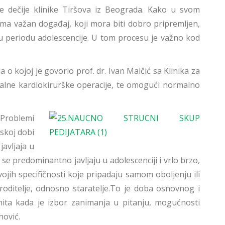
e dečije klinike Tiršova iz Beograda. Kako u svom
eoma važan događaj, koji mora biti dobro pripremljen,
 u periodu adolescencije. U tom procesu je važno kod
o kojoj je govorio prof. dr. Ivan Malčić sa Klinika za
cijalne kardiokirurške operacije, te omogući normalno
„Problemi
skoj dobi
javljaja u
 se predominantno javljaju u adolescenciji i vrlo brzo,
vojih specifičnosti koje pripadaju samom oboljenju ili
 roditelje, odnosno staratelje.To je doba osnovnog i
mita kada je izbor zanimanja u pitanju, mogućnosti
nović.