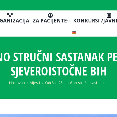
GANIZACIJA
ZA PACIJENTE
KONKURSI /JAVN
O STRUČNI SASTANAK P
SJEVEROISTOČNE BIH
You are here:
Naslovna
Vijesti
Održan 25. naučno stručni sastanak…