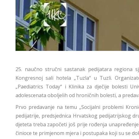
25. naučno stručni sastanak pedijatara regiona s
Kongresnoj sali hotela „Tuzla“ u Tuzli. Organizat
„Paediatrics Today“ i Klinika za dječije bolesti U
adolescenata oboljelih od hroničnih bolesti, a predava
Prvo predavanje na temu „Socijalni problemi Kronič
pedijatrije, predsjednica Hrvatskog pedijatrijskog d
djeteta treba započeti još prije rođenja unapređenj
činioce te primjenom mjera i postupaka koji su se dok