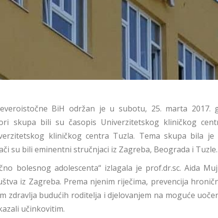
jeveroistočne BiH održan je u subotu, 25. marta 2017. 
ori skupa bili su časopis Univerzitetskog kliničkog cent
niverzitetskog kliničkog centra Tuzla. Tema skupa bila je
či su bili eminentni stručnjaci iz Zagreba, Beograda i Tuzle.
no bolesnog adolescenta“ izlagala je prof.dr.sc. Aida Mujk
ruštva iz Zagreba. Prema njenim riječima, prevencija hronič
em zdravlja budućih roditelja i djelovanjem na moguće uočen
azali učinkovitim.