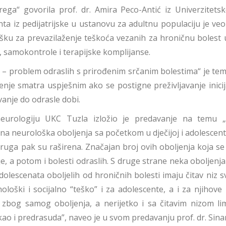
ga“ govorila prof. dr. Amira Peco-Antić iz Univerzitetsk
nta iz pedijatrijske u ustanovu za adultnu populaciju je v
ršku za prevazilaženje teškoća vezanih za hroničnu bolest
 samokontrole i terapijske komplijanse.
– problem odraslih s prirođenim srčanim bolestima“ je tema 
ečenje smatra uspješnim ako se postigne preživljavanje ini
avanje do odrasle dobi.
neurologiju UKC Tuzla izložio je predavanje na temu 
na neurološka oboljenja sa početkom u dječijoj i adolescent
druga pak su raširena. Značajan broj ovih oboljenja koja se 
je, a potom i bolesti odraslih. S druge strane neka oboljenja
olescenata oboljelih od hroničnih bolesti imaju čitav niz s
loški i socijalno “teško” i za adolescente, a i za njihove
zbog samog oboljenja, a nerijetko i sa čitavim nizom li
 kao i predrasuda”, naveo je u svom predavanju prof. dr. Sina