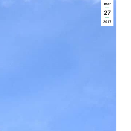
mar
27
2017