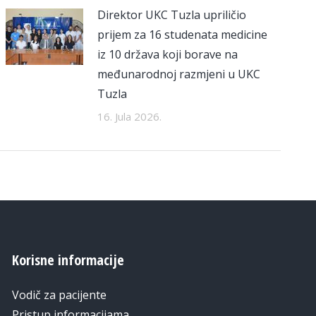
Direktor UKC Tuzla upriličio
prijem za 16 studenata medicine
iz 10 država koji borave na
međunarodnoj razmjeni u UKC
Tuzla
16. Jula 2026.
Korisne informacije
Vodič za pacijente
Pristup informacijama