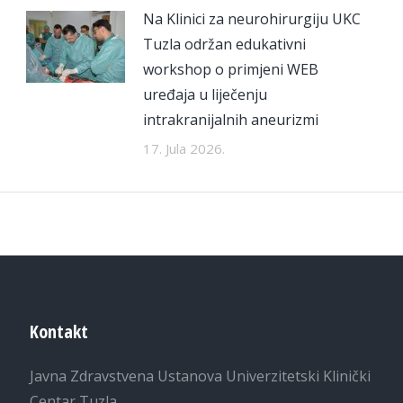
Na Klinici za neurohirurgiju UKC
Tuzla održan edukativni
workshop o primjeni WEB
uređaja u liječenju
intrakranijalnih aneurizmi
17. Jula 2026.
Kontakt
Javna Zdravstvena Ustanova Univerzitetski Klinički
Centar Tuzla