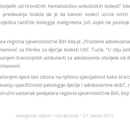
boljelih od hroničnih hematološko-onkoloških bolesti“ bila 
m predavanju istakla da je da kancer vodeći uzrok smrti 
ljedica različite biologije maligniteta. Još uvjek ne post
ara regiona sjeveroistočne BiH bila je „Problemi adolescena
manović sa Klinike za dječije bolesti UKC Tuzla. “U cilju pob
njem tranzicijskih ambulanti za adolescente oboljele od di
oromanović.
e liječenjem djece bez obzira na njihovu specijalnost kako bi
jevanju specifičnosti patologije dječije i adolescentne dobi”
tručni sastanak pedijatara regiona sjeveroistočne BiH, koji 
Kategorija:
Vijesti
Od
ukctuzla
27. Marta 2017.