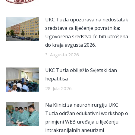
UKC Tuzla upozorava na nedostatak
sredstava za liječenje povratnika:
Ugovorena sredstva će biti utrošena
do kraja avgusta 2026.
3. Augusta 2026.
UKC Tuzla obilježio Svjetski dan
hepatitisa
28. Jula 2026.
Na Klinici za neurohirurgiju UKC
Tuzla održan edukativni workshop o
primjeni WEB uređaja u liječenju
intrakranijalnih aneurizmi