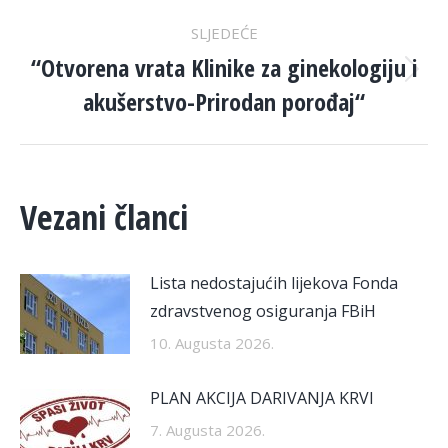
SLJEDEĆE
“Otvorena vrata Klinike za ginekologiju i
Next
akušerstvo-Prirodan porođaj“
post:
Vezani članci
Lista nedostajućih lijekova Fonda
zdravstvenog osiguranja FBiH
10. Augusta 2026.
PLAN AKCIJA DARIVANJA KRVI
7. Augusta 2026.