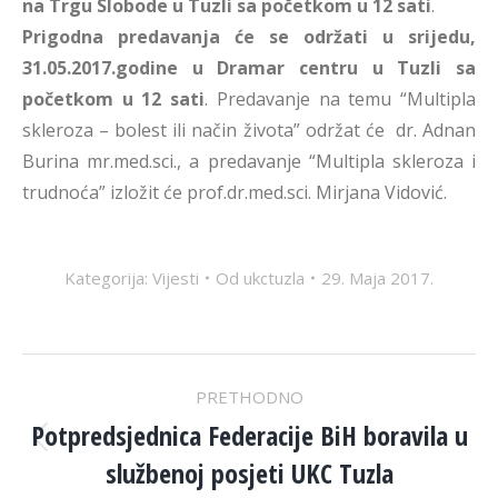
na Trgu Slobode u Tuzli sa početkom u 12 sati
.
Prigodna predavanja će se održati u srijedu,
31.05.2017.godine u Dramar centru u Tuzli sa
početkom u 12 sati
. Predavanje na temu “Multipla
skleroza – bolest ili način života” održat će dr. Adnan
Burina mr.med.sci., a predavanje “Multipla skleroza i
trudnoća” izložit će prof.dr.med.sci. Mirjana Vidović.
Kategorija:
Vijesti
Od
ukctuzla
29. Maja 2017.
POST
PRETHODNO
NAVIGATION
Potpredsjednica Federacije BiH boravila u
Previous
službenoj posjeti UKC Tuzla
post: