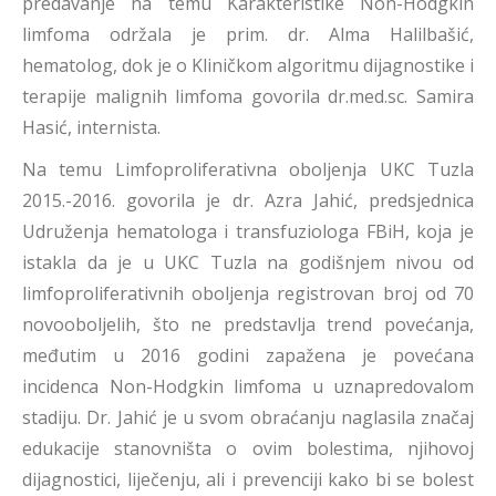
predavanje na temu Karakteristike Non-Hodgkin
limfoma održala je prim. dr. Alma Halilbašić,
hematolog, dok je o Kliničkom algoritmu dijagnostike i
terapije malignih limfoma govorila dr.med.sc. Samira
Hasić, internista.
Na temu Limfoproliferativna oboljenja UKC Tuzla
2015.-2016. govorila je dr. Azra Jahić, predsjednica
Udruženja hematologa i transfuziologa FBiH, koja je
istakla da je u UKC Tuzla na godišnjem nivou od
limfoproliferativnih oboljenja registrovan broj od 70
novooboljelih, što ne predstavlja trend povećanja,
međutim u 2016 godini zapažena je povećana
incidenca Non-Hodgkin limfoma u uznapredovalom
stadiju. Dr. Jahić je u svom obraćanju naglasila značaj
edukacije stanovništa o ovim bolestima, njihovoj
dijagnostici, liječenju, ali i prevenciji kako bi se bolest