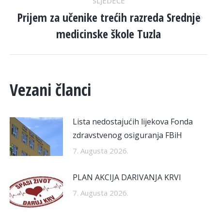
SLJEDEĆE
Prijem za učenike trećih razreda Srednje
Next
medicinske škole Tuzla
post:
Vezani članci
Lista nedostajućih lijekova Fonda
zdravstvenog osiguranja FBiH
7. Augusta 2026.
PLAN AKCIJA DARIVANJA KRVI
7. Augusta 2026.