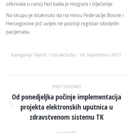
otkrivala u ranoj fazi kada je moguće i izlječenje.
Na skupu je istaknuto da na nivou Federacije Bosne i
Hercegovine još uvijek ne postoji registar oboljelih
pacijenata.
Kategorija:
Vijesti
Od
ukctuzla
18. Septembra 2017.
POST
PRETHODNO
NAVIGATION
Od ponedjeljka počinje implementacija
projekta elektronskih uputnica u
Previous
post:
zdravstvenom sistemu TK