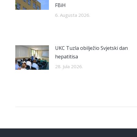
FBiH
6. Augusta 2026.
UKC Tuzla obilježio Svjetski dan
hepatitisa
28. Jula 2026.