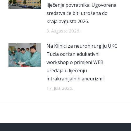
liječenje povratnika: Ugovorena
sredstva će biti utrošena do
kraja avgusta 2026.
3. Augusta 2026.
Na Klinici za neurohirurgiju UKC
Tuzla održan edukativni
workshop o primjeni WEB
uređaja u liječenju
intrakranijalnih aneurizmi
17. Jula 2026.