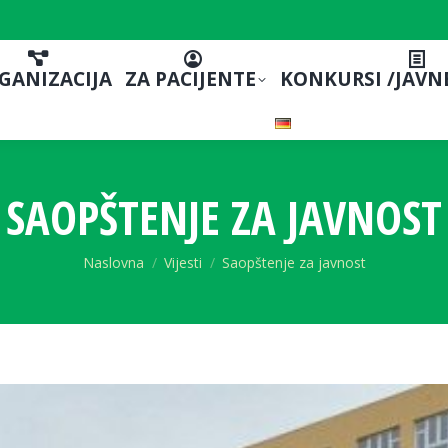
GANIZACIJA
ZA PACIJENTE
KONKURSI /JAVN
SAOPŠTENJE ZA JAVNOST
You are here:
Naslovna
Vijesti
Saopštenje za javnost