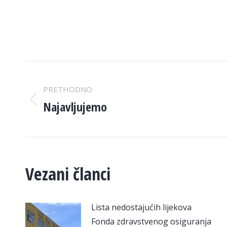
POST
PRETHODNO
NAVIGATION
Najavljujemo
Previous
post:
Vezani članci
Lista nedostajućih lijekova
Fonda zdravstvenog osiguranja