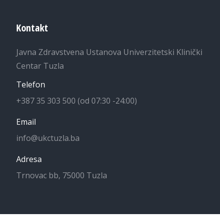
Kontakt
Javna Zdravstvena Ustanova Univerzitetski Klinički
Centar Tuzla
Telefon
+387 35 303 500 (od 07:30 -24:00)
Email
info@ukctuzla.ba
Adresa
Trnovac bb, 75000 Tuzla