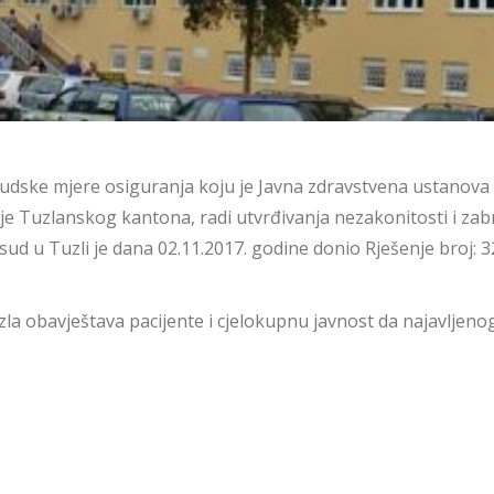
udske mjere osiguranja koju je Javna zdravstvena ustanova Un
e Tuzlanskog kantona, radi utvrđivanja nezakonitosti i zabr
 sud u Tuzli je dana 02.11.2017. godine donio Rješenje broj:
la obavještava pacijente i cjelokupnu javnost da najavljenog š