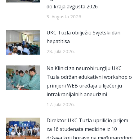
do kraja avgusta 2026.
3. Augusta 2026.
UKC Tuzla obilježio Svjetski dan
hepatitisa
28. Jula 2026.
Na Klinici za neurohirurgiju UKC
Tuzla održan edukativni workshop o
primjeni WEB uređaja u liječenju
intrakranijalnih aneurizmi
17. Jula 2026.
Direktor UKC Tuzla upriličio prijem
za 16 studenata medicine iz 10
država koji borave na međunarodnoj