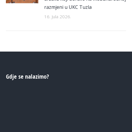
razmjeni u UKC Tuzla
16. Jula 2026.
Gdje se nalazimo?