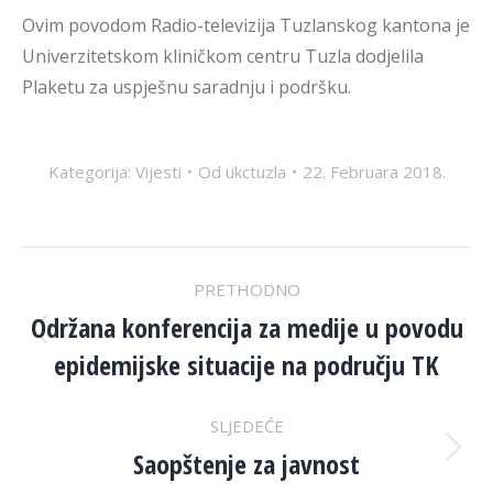
Ovim povodom Radio-televizija Tuzlanskog kantona je
Univerzitetskom kliničkom centru Tuzla dodjelila
Plaketu za uspješnu saradnju i podršku.
Kategorija:
Vijesti
Od
ukctuzla
22. Februara 2018.
POST
PRETHODNO
NAVIGATION
Održana konferencija za medije u povodu
Previous
epidemijske situacije na području TK
post:
SLJEDEĆE
Saopštenje za javnost
Next
post: