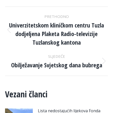
POST
PRETHODNO
NAVIGATION
Univerzitetskom kliničkom centru Tuzla
dodjeljena Plaketa Radio-televizije
Previous
post:
Tuzlanskog kantona
SLJEDEĆE
Obilježavanje Svjetskog dana bubrega
Next
post:
Vezani članci
Lista nedostajućih lijekova Fonda