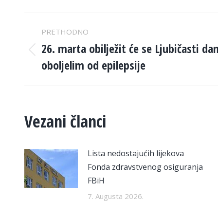
POST
PRETHODNO
NAVIGATION
26. marta obilježit će se Ljubičasti d
Previous
oboljelim od epilepsije
post:
Vezani članci
Lista nedostajućih lijekova
Fonda zdravstvenog osiguranja
FBiH
7. Augusta 2026.