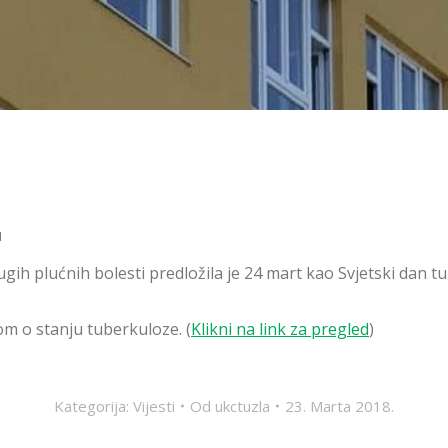
u
h plućnih bolesti predložila je 24 mart kao Svjetski dan tube
 o stanju tuberkuloze. (
Klikni na link za pregled
)
Kategorija:
Vijesti
Od
ukctuzla
23. Marta 2018.