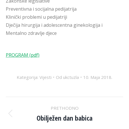
Zakonske legislative
Preventivna i socijalna pedijatrija
Klinički problemi u pedijatriji
Dječija hirurgija i adolescentna ginekologija i
Mentalno zdravlje djece
PROGRAM (pdf)
Kategorija:
Vijesti
Od
ukctuzla
10. Maja 2018.
POST
PRETHODNO
NAVIGATION
Obilježen dan babica
Previous
post: