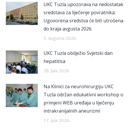
UKC Tuzla upozorava na nedostatak
sredstava za liječenje povratnika:
Ugovorena sredstva će biti utrošena
do kraja avgusta 2026.
3. Augusta 2026.
UKC Tuzla obilježio Svjetski dan
hepatitisa
28. Jula 2026.
Na Klinici za neurohirurgiju UKC
Tuzla održan edukativni workshop o
primjeni WEB uređaja u liječenju
intrakranijalnih aneurizmi
17. Jula 2026.