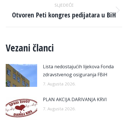
SLJEDEĆE
Otvoren Peti kongres pedijatara u BiH
Next
post:
Vezani članci
Lista nedostajućih lijekova Fonda
zdravstvenog osiguranja FBiH
7. Augusta 2026.
PLAN AKCIJA DARIVANJA KRVI
7. Augusta 2026.