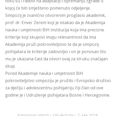
toku su i radovi na adaptaciji i opremanju zgrade u
kojoj će biti smješteno pomenuto odjeljenje.
Simpozij je zvanično otvorenim proglasio akademik,
prof. dr. Enver Zerem koji je istakao da je Akademija
nauka i umjetnosti BiH institucija koja ima precizne
kriterije koji skupovi imaju relevantnost da ima
Akademija pruži pokroviteljstvo te da je simpozij
psihijatara te kriterije zadovoljio i on je ponosan što
mu je ukazana čast da otvori ovaj za struku značajan
skup.
Pored Akademije nauka i umjetnosti BiH
pokroviteljstvo simpoziju je pružilo i Evropsko društvo
za dječiju i adolescentnu psihijatriju čiji član od ove
godine je i Udruženje psihijatara Bosne i Hercegovine.
Kategorija:
Vijesti
Od
ukctuzla
7. Jula 2018.