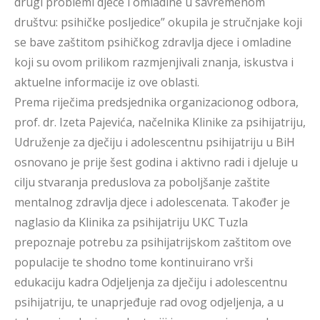
drugi problemi djece i omladine u savremenom
društvu: psihičke posljedice” okupila je stručnjake koji
se bave zaštitom psihičkog zdravlja djece i omladine
koji su ovom prilikom razmjenjivali znanja, iskustva i
aktuelne informacije iz ove oblasti.
Prema riječima predsjednika organizacionog odbora,
prof. dr. Izeta Pajevića, načelnika Klinike za psihijatriju,
Udruženje za dječiju i adolescentnu psihijatriju u BiH
osnovano je prije šest godina i aktivno radi i djeluje u
cilju stvaranja preduslova za poboljšanje zaštite
mentalnog zdravlja djece i adolescenata. Također je
naglasio da Klinika za psihijatriju UKC Tuzla
prepoznaje potrebu za psihijatrijskom zaštitom ove
populacije te shodno tome kontinuirano vrši
edukaciju kadra Odjeljenja za dječiju i adolescentnu
psihijatriju, te unaprjeđuje rad ovog odjeljenja, a u