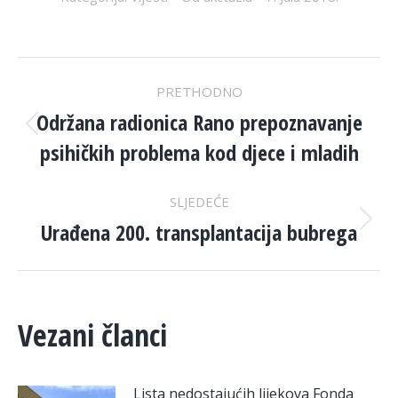
POST
PRETHODNO
NAVIGATION
Održana radionica Rano prepoznavanje
Previous
psihičkih problema kod djece i mladih
post:
SLJEDEĆE
Urađena 200. transplantacija bubrega
Next
post:
Vezani članci
Lista nedostajućih lijekova Fonda