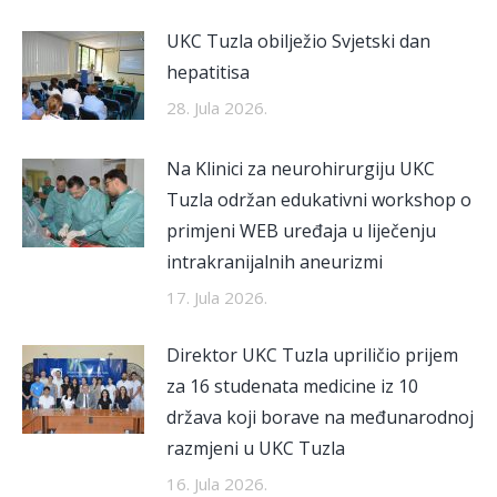
UKC Tuzla obilježio Svjetski dan
hepatitisa
28. Jula 2026.
Na Klinici za neurohirurgiju UKC
Tuzla održan edukativni workshop o
primjeni WEB uređaja u liječenju
intrakranijalnih aneurizmi
17. Jula 2026.
Direktor UKC Tuzla upriličio prijem
za 16 studenata medicine iz 10
država koji borave na međunarodnoj
razmjeni u UKC Tuzla
16. Jula 2026.