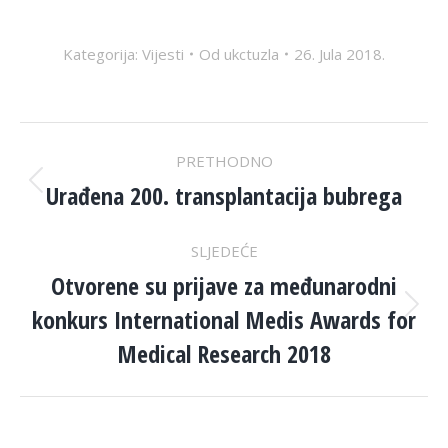
Kategorija:
Vijesti
Od
ukctuzla
26. Jula 2018.
POST
PRETHODNO
NAVIGATION
Urađena 200. transplantacija bubrega
Previous
post:
SLJEDEĆE
Otvorene su prijave za međunarodni
konkurs International Medis Awards for
Next
post:
Medical Research 2018