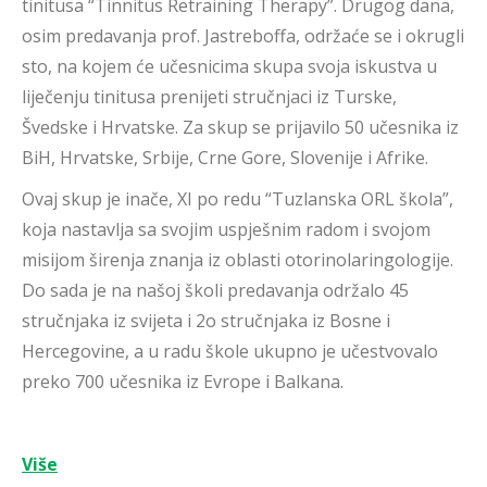
tinitusa “Tinnitus Retraining Therapy”. Drugog dana,
osim predavanja prof. Jastreboffa, održaće se i okrugli
sto, na kojem će učesnicima skupa svoja iskustva u
liječenju tinitusa prenijeti stručnjaci iz Turske,
Švedske i Hrvatske. Za skup se prijavilo 50 učesnika iz
BiH, Hrvatske, Srbije, Crne Gore, Slovenije i Afrike.
Ovaj skup je inače, XI po redu “Tuzlanska ORL škola”,
koja nastavlja sa svojim uspješnim radom i svojom
misijom širenja znanja iz oblasti otorinolaringologije.
Do sada je na našoj školi predavanja održalo 45
stručnjaka iz svijeta i 2o stručnjaka iz Bosne i
Hercegovine, a u radu škole ukupno je učestvovalo
preko 700 učesnika iz Evrope i Balkana.
Više