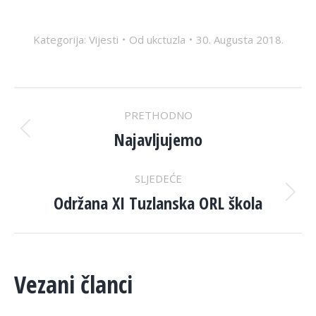
Kategorija:
Vijesti
Od
ukctuzla
30. Augusta 2018.
POST
PRETHODNO
NAVIGATION
Najavljujemo
Previous
post:
SLJEDEĆE
Održana XI Tuzlanska ORL škola
Next
post:
Vezani članci