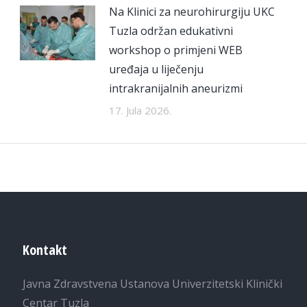
Na Klinici za neurohirurgiju UKC
Tuzla održan edukativni
workshop o primjeni WEB
uređaja u liječenju
intrakranijalnih aneurizmi
17. Jula 2026.
Kontakt
Javna Zdravstvena Ustanova Univerzitetski Klinički
Centar Tuzla