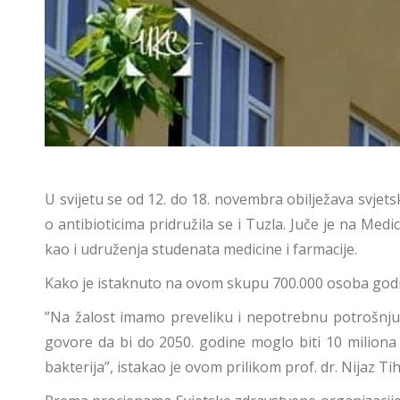
U svijetu se od 12. do 18. novembra obilježava svjet
o antibioticima pridružila se i Tuzla. Juče je na Medi
kao i udruženja studenata medicine i farmacije.
Kako je istaknuto na ovom skupu 700.000 osoba godiš
”Na žalost imamo preveliku i nepotrebnu potrošnju a
govore da bi do 2050. godine moglo biti 10 miliona 
bakterija”, istakao je ovom prilikom prof. dr. Nijaz T