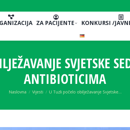
GANIZACIJA
ZA PACIJENTE
KONKURSI /JAVN
ILJEŽAVANJE SVJETSKE SE
ANTIBIOTICIMA
You are here:
Naslovna
Vijesti
U Tuzli počelo obilježavanje Svjetske…