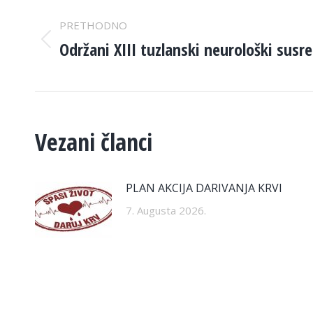
POST
PRETHODNO
NAVIGATION
Održani XIII tuzlanski neurološki susre
Previous
post:
Vezani članci
PLAN AKCIJA DARIVANJA KRVI
7. Augusta 2026.