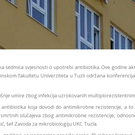
ska sedmica svjesnosti o upotrebi antibiotika. Ove godine a
cinskom fakultetu Univerziteta u Tuzli održana konferencija 
nje umire zbog infekcija uzrokovanih multiplorezistentnim
ntibiotika koja dovodi do antimikrobne rezistencije, a to d
smrtnih slučajeva zbog antimikrobne rezistencije, odnosno 
ihić, šef Zavoda za mikrobiologiju UKC Tuzla.