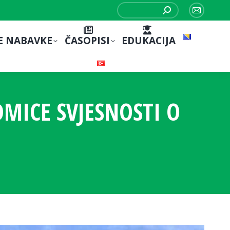
Search:
Mail
page
E NABAVKE
ČASOPISI
EDUKACIJA
opens
in
new
window
DMICE SVJESNOSTI O