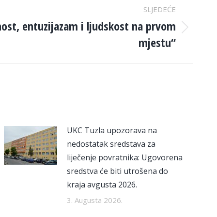
SLJEDEĆE
nost, entuzijazam i ljudskost na prvom
mjestu“
UKC Tuzla upozorava na
nedostatak sredstava za
liječenje povratnika: Ugovorena
sredstva će biti utrošena do
kraja avgusta 2026.
3. Augusta 2026.