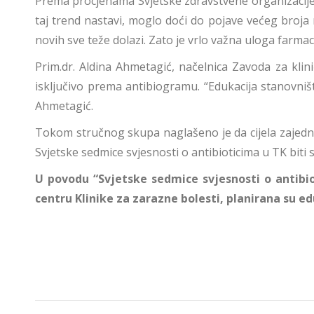
Prema procjenama Svjetske zdravstvene organizacije,
taj trend nastavi, moglo doći do pojave većeg broja
novih sve teže dolazi. Zato je vrlo važna uloga farmac
Prim.dr. Aldina Ahmetagić, načelnica Zavoda za klini
isključivo prema antibiogramu. “Edukacija stanovniš
Ahmetagić.
Tokom stručnog skupa naglašeno je da cijela zajedni
Svjetske sedmice svjesnosti o antibioticima u TK biti
U povodu “Svjetske sedmice svjesnosti o antibi
centru Klinike za zarazne bolesti, planirana su e