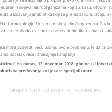
 godišnje se iracionalno propiše preko 40 miliona lijekova,
 mutiranih sojeva mikroorganizama koji su, kažu, otporni na
euta u izdavanju antibiotika koji se prema zakonu izdaju iskl
čku farmakologiju Univerzitetskog kliničkog centra Tuzla j
tva je neophodna jer neke osobe antibiotike uzimaju i kada
ca mora posvetiti veću pažnju ovom problemu, te da će ovo
 samo početak veće i značajnije kampanje.
oticima” za danas, 13. novembr 2018. godine u Univer
dukativna predavanja za ljekare specijalizante
.
Kategorija:
Vijesti
Od
ukctuzla
13. Novembra 2018.