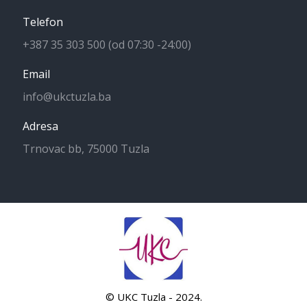
Telefon
+387 35 303 500 (od 07:30 -24:00)
Email
info@ukctuzla.ba
Adresa
Trnovac bb, 75000 Tuzla
© UKC Tuzla - 2024.