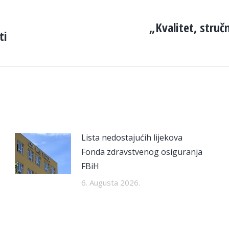
„Kvalitet, struč
ti
Next
post:
Lista nedostajućih lijekova
Fonda zdravstvenog osiguranja
FBiH
6. Augusta 2026.