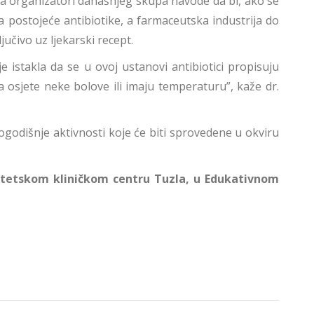
 a organizatori današnjeg skupa navode da bi, ako se
 postojeće antibiotike, a farmaceutska industrija do
jučivo uz ljekarski recept.
e istakla da se u ovoj ustanovi antibiotici propisuju
 osjete neke bolove ili imaju temperaturu”, kaže dr.
godišnje aktivnosti koje će biti sprovedene u okviru
zitetskom kliničkom centru Tuzla, u Edukativnom