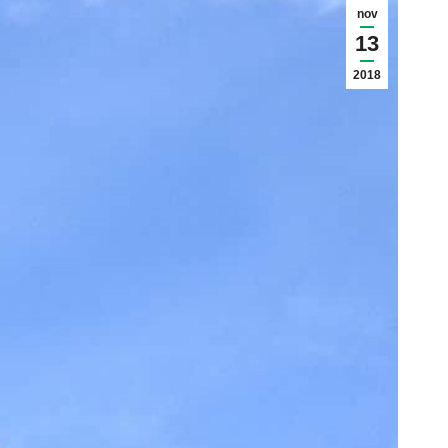
nov
13
2018