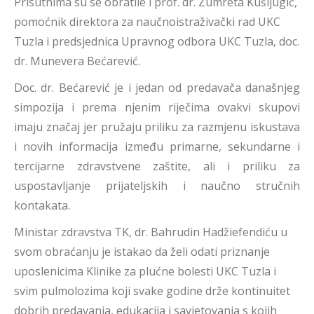
Prisutnima su se obratile i prof. dr. Zumreta Kušljugić,
pomoćnik direktora za naučnoistraživački rad UKC
Tuzla i predsjednica Upravnog odbora UKC Tuzla, doc.
dr. Munevera Bećarević.
Doc. dr. Bećarević je i jedan od predavača današnjeg
simpozija i prema njenim riječima ovakvi skupovi
imaju značaj jer pružaju priliku za razmjenu iskustava
i novih informacija između primarne, sekundarne i
tercijarne zdravstvene zaštite, ali i priliku za
uspostavljanje prijateljskih i naučno stručnih
kontakata.
Ministar zdravstva TK, dr. Bahrudin Hadžiefendiću u
svom obraćanju je istakao da želi odati priznanje
uposlenicima Klinike za plućne bolesti UKC Tuzla i
svim pulmolozima koji svake godine drže kontinuitet
dobrih predavanja, edukacija i savjetovanja s kojih