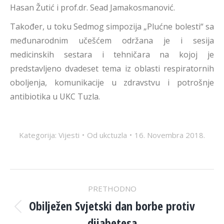
Hasan Žutić i prof.dr. Sead Jamakosmanović.
Također, u toku Sedmog simpozija „Plućne bolesti“ sa
međunarodnim učešćem održana je i sesija
medicinskih sestara i tehničara na kojoj je
predstavljeno dvadeset tema iz oblasti respiratornih
oboljenja, komunikacije u zdravstvu i potrošnje
antibiotika u UKC Tuzla.
Kategorija:
Vijesti
Od
ukctuzla
16. Novembra 2018.
POST
PRETHODNO
NAVIGATION
Obilježen Svjetski dan borbe protiv
Previous
dijabetesa