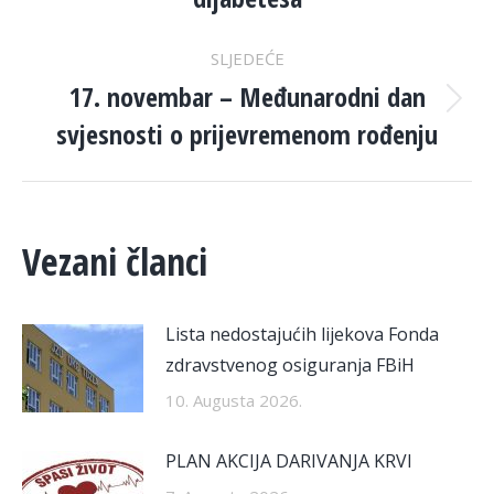
post:
SLJEDEĆE
17. novembar – Međunarodni dan
Next
svjesnosti o prijevremenom rođenju
post:
Vezani članci
Lista nedostajućih lijekova Fonda
zdravstvenog osiguranja FBiH
10. Augusta 2026.
PLAN AKCIJA DARIVANJA KRVI