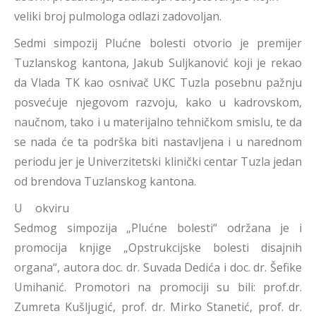
veliki broj pulmologa odlazi zadovoljan.
Sedmi simpozij Plućne bolesti otvorio je premijer
Tuzlanskog kantona, Jakub Suljkanović koji je rekao
da Vlada TK kao osnivač UKC Tuzla posebnu pažnju
posvećuje njegovom razvoju, kako u kadrovskom,
naučnom, tako i u materijalno tehničkom smislu, te da
se nada će ta podrška biti nastavljena i u narednom
periodu jer je Univerzitetski klinički centar Tuzla jedan
od brendova Tuzlanskog kantona.
U okviru
Sedmog simpozija „Plućne bolesti“ održana je i
promocija knjige „Opstrukcijske bolesti disajnih
organa“, autora doc. dr. Suvada Dedića i doc. dr. Šefike
Umihanić. Promotori na promociji su bili: prof.dr.
Zumreta Kušljugić, prof. dr. Mirko Stanetić, prof. dr.