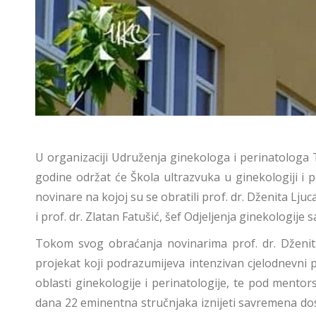
U organizaciji Udruženja ginekologa i perinatologa 
godine održat će Škola ultrazvuka u ginekologiji i 
novinare na kojoj su se obratili prof. dr. Dženita Lj
i prof. dr. Zlatan Fatušić, šef Odjeljenja ginekologi
Tokom svog obraćanja novinarima prof. dr. Dženita L
projekat koji podrazumijeva intenzivan cjelodnevni pr
oblasti ginekologije i perinatologije, te pod mento
dana 22 eminentna stručnjaka iznijeti savremena dosti