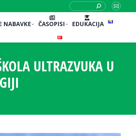
Search:
Mail
page
E NABAVKE
ČASOPISI
EDUKACIJA
opens
in
new
window
ŠKOLA ULTRAZVUKA U
GIJI