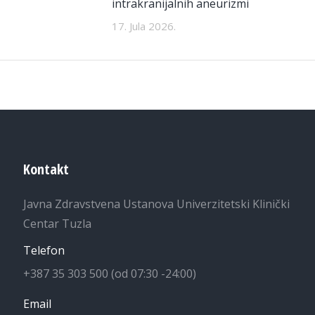
intrakranijalnih aneurizmi
17. Jula 2026.
Kontakt
Javna Zdravstvena Ustanova Univerzitetski Klinički
Centar Tuzla
Telefon
+387 35 303 500 (od 07:30 -24:00)
Email