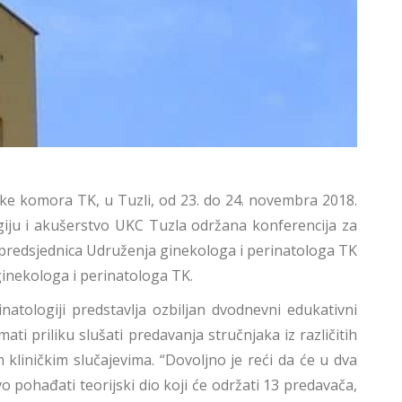
ske komora TK, u Tuzli, od 23. do 24. novembra 2018.
ogiju i akušerstvo UKC Tuzla održana konferencija za
 i predsjednica Udruženja ginekologa i perinatologa TK
ginekologa i perinatologa TK.
natologiji predstavlja ozbiljan dvodnevni edukativni
ti priliku slušati predavanja stručnjaka iz različitih
kliničkim slučajevima. “Dovoljno je reći da će u dva
o pohađati teorijski dio koji će održati 13 predavača,