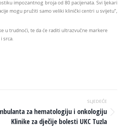
stiku impozantnog broja od 80 pacijenata. Svi ljekari
je mogu pružiti samo veliki klinički centri u svijetu”,
ke u trudnoći, te da će raditi ultrazvučne markere
 srca.
SLJEDEĆE
bulanta za hematologiju i onkologiju
Klinike za dječije bolesti UKC Tuzla