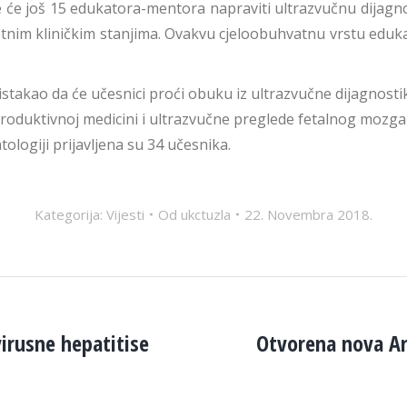
e će još 15 edukatora-mentora napraviti ultrazvučnu dijagno
tnim kliničkim stanjima. Ovakvu cjeloobuhvatnu vrstu edukaci
 istakao da će učesnici proći obuku iz ultrazvučne dijagnosti
oduktivnoj medicini i ultrazvučne preglede fetalnog mozga i
ologiji prijavljena su 34 učesnika.
Kategorija:
Vijesti
Od
ukctuzla
22. Novembra 2018.
virusne hepatitise
Otvorena nova Am
Next
post: