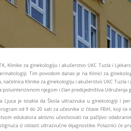
TK, Klinike za ginekologiju i akušerstvo UKC Tuzla i Ljekar
perinatologiji. Tim povodom danas je na Klinici za ginekol
uca, načelnica Klinike za ginekologiju i akušerstvo UKC Tuzla
je sa poluintenzivnom njegom i član predsjedništva Udruženja 
juca je istakla da Škola ultrazvuka u ginekologiji i peri
ogram od 9 do 20 sati za učesnike iz čitave FBiH, koji će ima
rstvom edukatora aktivno učestvovati na pažljivo odabranim 
gnuća iz oblasti ultrazvučne dijagnostike. Polaznici će prv