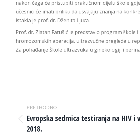
nakon čega će pristupiti praktičnom dijelu škole gdj
učesnici će imati priliku da usvajaju znanja na konkre
istakla je prof. dr. Dženita Ljuca.
Prof. dr. Zlatan Fatušić je predstavio program škole i
hromozomskih aberacija, ultrazvučne preglede u repr
Za pohađanje Škole ultrazvuka u ginekologiji i perinat
POST
PRETHODNO
NAVIGATION
Evropska sedmica testiranja na HIV i 
Previous
2018.
post: