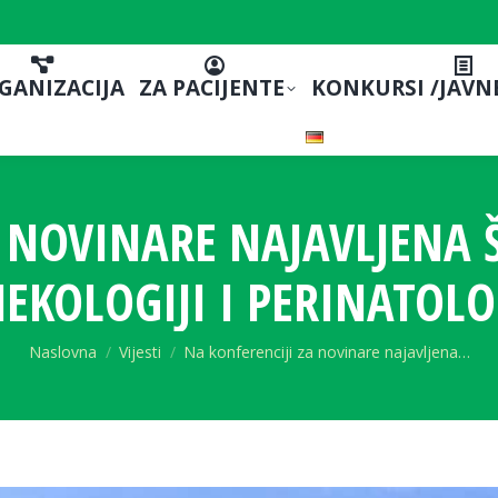
GANIZACIJA
ZA PACIJENTE
KONKURSI /JAVN
A NOVINARE NAJAVLJENA 
EKOLOGIJI I PERINATOLO
You are here:
Naslovna
Vijesti
Na konferenciji za novinare najavljena…