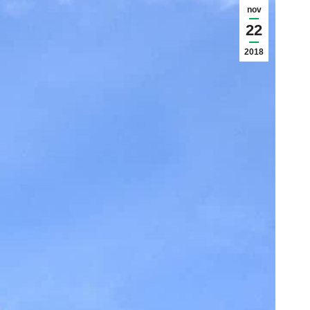
nov
22
2018