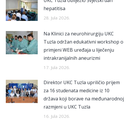
UKC Tuzla obilježio Svjetski dan
hepatitisa
28. Jula 2026.
Na Klinici za neurohirurgiju UKC
Tuzla održan edukativni workshop o
primjeni WEB uređaja u liječenju
intrakranijalnih aneurizmi
17. Jula 2026.
Direktor UKC Tuzla upriličio prijem
za 16 studenata medicine iz 10
država koji borave na međunarodnoj
razmjeni u UKC Tuzla
16. Jula 2026.