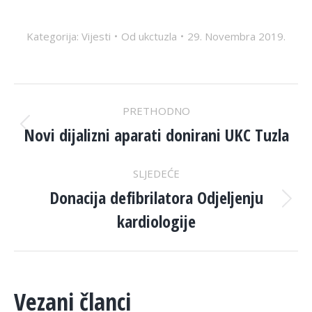
Kategorija:
Vijesti
Od
ukctuzla
29. Novembra 2019.
POST
PRETHODNO
NAVIGATION
Novi dijalizni aparati donirani UKC Tuzla
Previous
post:
SLJEDEĆE
Donacija defibrilatora Odjeljenju
Next
kardiologije
post:
Vezani članci