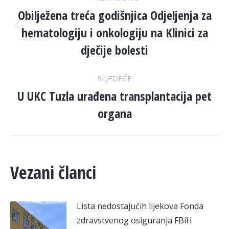
NAVIGATION
Obilježena treća godišnjica Odjeljenja za
hematologiju i onkologiju na Klinici za
Previous
post:
dječije bolesti
SLJEDEĆE
U UKC Tuzla urađena transplantacija pet
Next
organa
post:
Vezani članci
Lista nedostajućih lijekova Fonda
zdravstvenog osiguranja FBiH