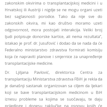
zakonskim okvirima o transplantacijskoj medicini i u
Hrvatskoj ili Austriji i nigdje se ne mogu organi uzeti
bez saglasnosti porodice. Tako da nije sve do
zakonskih okvira, mi kao društvo moramo uzeti
odgovornost, mora postojati interakcija. Veliki broj
ljudi potpisuje donorske kartice, ali nema rezultata”,
istakao je prof. dr. Jusufović i dodao da se nada da će
Federalno ministarstvo zdravstva formirati komisiju
koja će napraviti planove i smjernice za unapređenje
transplantacijske medicine.
Dr. Ljiljana Pavlović, direktorica Centra za
transplantaciju Ministarstva zdravstva FBiH je rekla da
je današnji sastanak organizovan sa ciljem da ljekari
koji se bave transplantacijskom medicinom u BiH
iznesu probleme sa kojima se suočavaju, te daju
prijedloge i donesu zaključke na osnovu kojih će