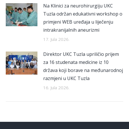
Na Klinici za neurohirurgiju UKC
Tuzla održan edukativni workshop o
primjeni WEB uređaja u liječenju
intrakranijalnih aneurizmi
17. Jula 2026.
Direktor UKC Tuzla upriličio prijem
za 16 studenata medicine iz 10
država koji borave na međunarodnoj
razmjeni u UKC Tuzla
16. Jula 2026.