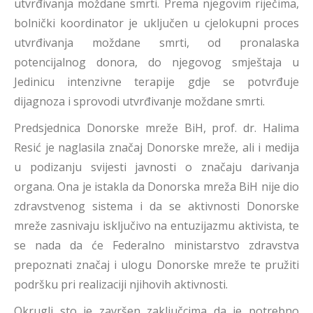
utvrđivanja moždane smrti. Prema njegovim riječima,
bolnički koordinator je uključen u cjelokupni proces
utvrđivanja moždane smrti, od pronalaska
potencijalnog donora, do njegovog smještaja u
Jedinicu intenzivne terapije gdje se potvrđuje
dijagnoza i sprovodi utvrđivanje moždane smrti.
Predsjednica Donorske mreže BiH, prof. dr. Halima
Resić je naglasila značaj Donorske mreže, ali i medija
u podizanju svijesti javnosti o značaju darivanja
organa. Ona je istakla da Donorska mreža BiH nije dio
zdravstvenog sistema i da se aktivnosti Donorske
mreže zasnivaju isključivo na entuzijazmu aktivista, te
se nada da će Federalno ministarstvo zdravstva
prepoznati značaj i ulogu Donorske mreže te pružiti
podršku pri realizaciji njihovih aktivnosti.
Okrugli sto je završen zaključcima da je potrebno