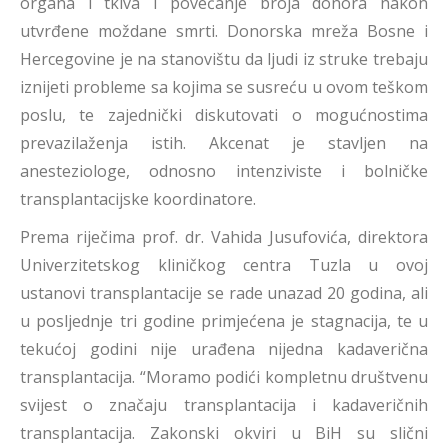
organa i tkiva i povećanje broja donora nakon
utvrđene moždane smrti. Donorska mreža Bosne i
Hercegovine je na stanovištu da ljudi iz struke trebaju
iznijeti probleme sa kojima se susreću u ovom teškom
poslu, te zajednički diskutovati o mogućnostima
prevazilaženja istih. Akcenat je stavljen na
anesteziologe, odnosno intenziviste i bolničke
transplantacijske koordinatore.
Prema riječima prof. dr. Vahida Jusufovića, direktora
Univerzitetskog kliničkog centra Tuzla u ovoj
ustanovi transplantacije se rade unazad 20 godina, ali
u posljednje tri godine primjećena je stagnacija, te u
tekućoj godini nije urađena nijedna kadaverična
transplantacija. “Moramo podići kompletnu društvenu
svijest o značaju transplantacija i kadaveričnih
transplantacija. Zakonski okviri u BiH su slični