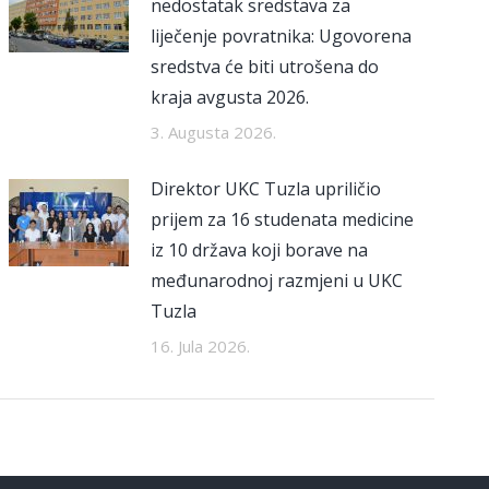
nedostatak sredstava za
liječenje povratnika: Ugovorena
sredstva će biti utrošena do
kraja avgusta 2026.
3. Augusta 2026.
Direktor UKC Tuzla upriličio
prijem za 16 studenata medicine
iz 10 država koji borave na
međunarodnoj razmjeni u UKC
Tuzla
16. Jula 2026.