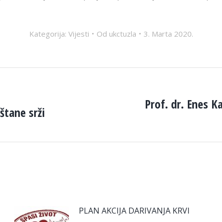
Kategorija:
Vijesti
Od
ukctuzla
3. Marta 2020.
Prof. dr. Enes K
štane srži
Next
post:
PLAN AKCIJA DARIVANJA KRVI