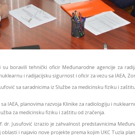
su boravili tehnički oficir Međunarodne agencije za radijac
klearnu i radijacijsku sigurnost i oficir za vezu sa IAEA, Z
ufović sa saradnicima iz Službe za medicinsku fiziku i zaštitu
IAEA, planovima razvoja Klinike za radiologiju i nuklearnu 
užba za medicinsku fiziku i zaštitu od zračenja.
f. dr. Jusufović izrazio je zahvalnost predstavnicima Međun
blasti i najavio nove projekte prema kojim UKC Tuzla plani