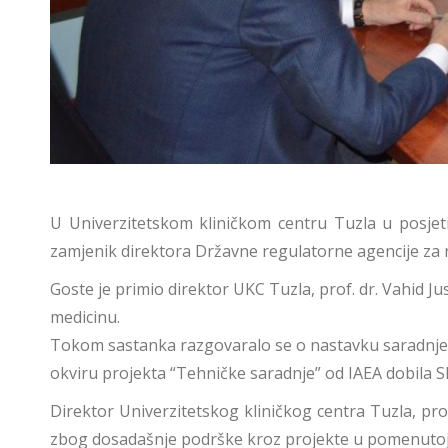
U Univerzitetskom kliničkom centru Tuzla u posjeti 
zamjenik direktora Državne regulatorne agencije za nu
Goste je primio direktor UKC Tuzla, prof. dr. Vahid Jus
medicinu.
Tokom sastanka razgovaralo se o nastavku saradnje sa 
okviru projekta “Tehničke saradnje” od IAEA dobila Sl
Direktor Univerzitetskog kliničkog centra Tuzla, pro
zbog dosadašnje podrške kroz projekte u pomenutoj o