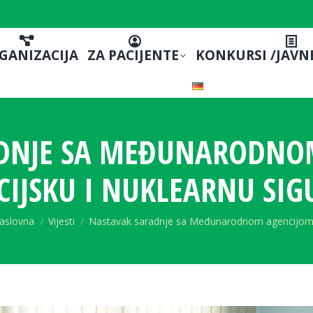
GANIZACIJA
ZA PACIJENTE
KONKURSI /JAVN
DNJE SA MEĐUNARODNO
CIJSKU I NUKLEARNU SI
ou are here:
aslovna
Vijesti
Nastavak saradnje sa Međunarodnom agencijo