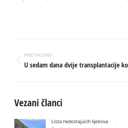
POST
PRETHODNO
NAVIGATION
U sedam dana dvije transplantacije ko
Previous
post:
Vezani članci
Lista nedostajućih lijekova