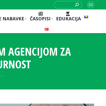
Search:
Mail
page
E NABAVKE
ČASOPISI
EDUKACIJA
opens
in
new
window
M AGENCIJOM ZA
GURNOST
m…