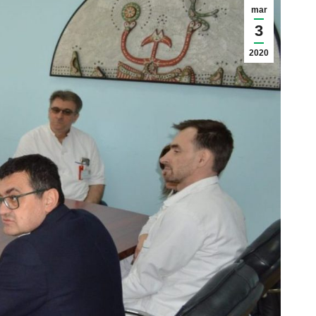
mar
3
2020