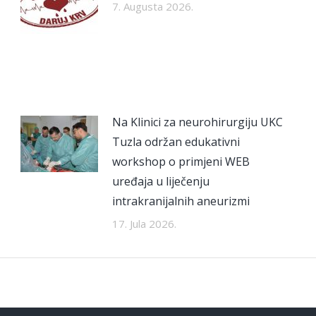
7. Augusta 2026.
Na Klinici za neurohirurgiju UKC
Tuzla održan edukativni
workshop o primjeni WEB
uređaja u liječenju
intrakranijalnih aneurizmi
17. Jula 2026.