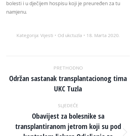
bolesti i u dječijem hospisu koji je preuređen za tu
namjenu.
Kategorija:
Vijesti
Od
ukctuzla
18. Marta 2020.
POST
PRETHODNO
NAVIGATION
Održan sastanak transplantacionog tima
Previous
UKC Tuzla
post:
SLJEDEĆE
Obavijest za bolesnike sa
transplantiranom jetrom koji su pod
Next