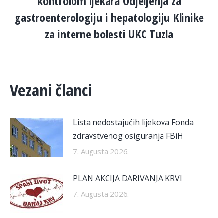
kontrolom ljekara Odjeljenja za
post:
gastroenterologiju i hepatologiju Klinike
za interne bolesti UKC Tuzla
Vezani članci
Lista nedostajućih lijekova Fonda
zdravstvenog osiguranja FBiH
7. Augusta 2026.
PLAN AKCIJA DARIVANJA KRVI
7. Augusta 2026.