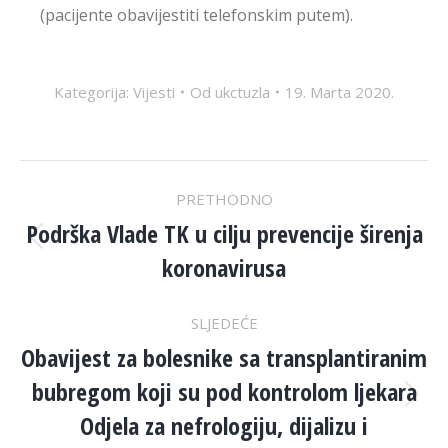
(pacijente obavijestiti telefonskim putem).
Kategorija:
Vijesti
Od
ukctuzla
19. Marta 2020.
POST
PRETHODNO
NAVIGATION
Podrška Vlade TK u cilju prevencije širenja
Previous
koronavirusa
post:
SLJEDEĆE
Obavijest za bolesnike sa transplantiranim
bubregom koji su pod kontrolom ljekara
Next
Odjela za nefrologiju, dijalizu i
post: