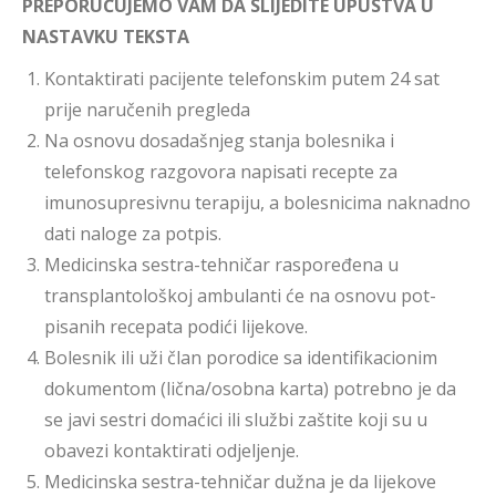
PREPORUČUJEMO VAM DA SLIJEDITE UPUSTVA U
NASTAVKU TEKSTA
Kontaktirati pacijente telefonskim putem 24 sat
prije naručenih pregleda
Na osnovu dosadašnjeg stanja bolesnika i
telefonskog razgovora napisati recepte za
imunosupresivnu terapiju, a bolesnicima naknadno
dati naloge za potpis.
Medicinska sestra-tehničar raspoređena u
transplantološkoj ambulanti će na osnovu pot-
pisanih recepata podići lijekove.
Bolesnik ili uži član porodice sa identifikacionim
dokumentom (lična/osobna karta) potrebno je da
se javi sestri domaćici ili službi zaštite koji su u
obavezi kontaktirati odjeljenje.
Medicinska sestra-tehničar dužna je da lijekove