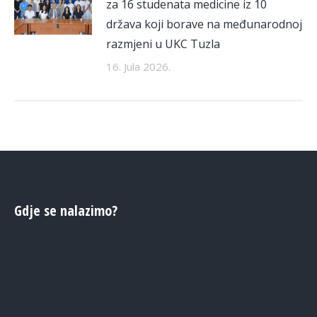
za 16 studenata medicine iz 10
država koji borave na međunarodnoj
razmjeni u UKC Tuzla
16. Jula 2026.
Gdje se nalazimo?