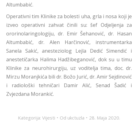
Altumbabić.
Operativni tim Klinike za bolesti uha, grla i nosa koji je
izveo operativni zahvat činili su: šef Odjeljenja za
ororinolaringologiju, dr. Emir Šehanović, dr. Hasan
Altumbabić, dr. Alen Harčinović, instrumentarka
Sanela Sakić, anesteziolog Lejla Dedić Simendić i
anestetičarka Halima Hadžibeganović, dok su u timu
Klinike za neurohirurgiju, uz voditelja tima, doc. dr.
Mirzu Moranjkića bili dr. Božo Jurić, dr. Amir Sejdinović
i radiološki tehničari Damir Alić, Senad Šadić i
Zvjezdana Morankić.
Kategorija:
Vijesti
Od
ukctuzla
28. Maja 2020.