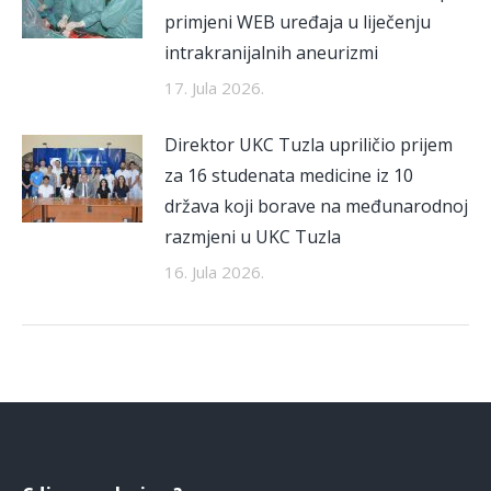
primjeni WEB uređaja u liječenju
intrakranijalnih aneurizmi
17. Jula 2026.
Direktor UKC Tuzla upriličio prijem
za 16 studenata medicine iz 10
država koji borave na međunarodnoj
razmjeni u UKC Tuzla
16. Jula 2026.