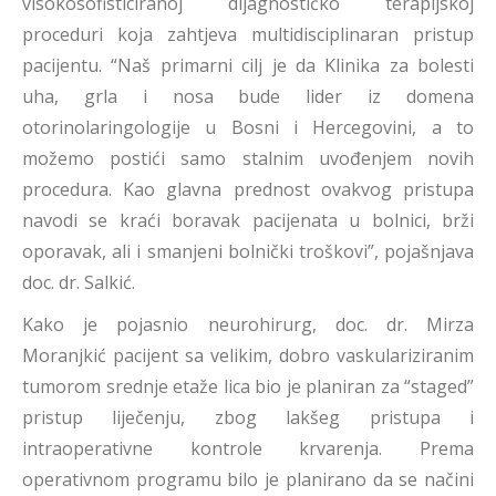
visokosofisticiranoj dijagnostičko terapijskoj
proceduri koja zahtjeva multidisciplinaran pristup
pacijentu. “Naš primarni cilj je da Klinika za bolesti
uha, grla i nosa bude lider iz domena
otorinolaringologije u Bosni i Hercegovini, a to
možemo postići samo stalnim uvođenjem novih
procedura. Kao glavna prednost ovakvog pristupa
navodi se kraći boravak pacijenata u bolnici, brži
oporavak, ali i smanjeni bolnički troškovi”, pojašnjava
doc. dr. Salkić.
Kako je pojasnio neurohirurg, doc. dr. Mirza
Moranjkić pacijent sa velikim, dobro vaskulariziranim
tumorom srednje etaže lica bio je planiran za “staged”
pristup liječenju, zbog lakšeg pristupa i
intraoperativne kontrole krvarenja. Prema
operativnom programu bilo je planirano da se načini