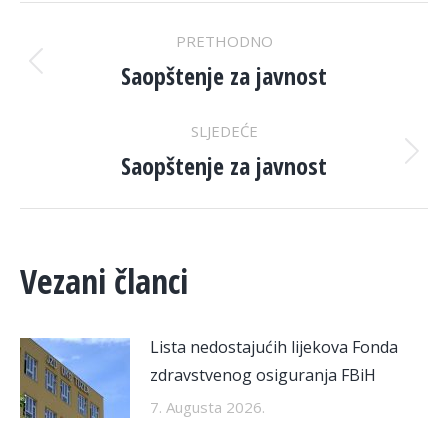
POST
PRETHODNO
NAVIGATION
Saopštenje za javnost
Previous
post:
SLJEDEĆE
Saopštenje za javnost
Next
post:
Vezani članci
Lista nedostajućih lijekova Fonda
zdravstvenog osiguranja FBiH
7. Augusta 2026.