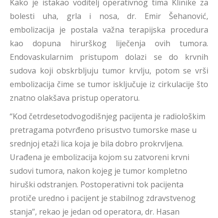
Kako je istakao voditelj operativnog tima Klinike za
bolesti uha, grla i nosa, dr. Emir Šehanović,
embolizacija je postala važna terapijska procedura
kao dopuna hirurškog liječenja ovih tumora.
Endovaskularnim pristupom dolazi se do krvnih
sudova koji obskrbljuju tumor krvlju, potom se vrši
embolizacija čime se tumor isključuje iz cirkulacije što
znatno olakšava pristup operatoru.
“Kod četrdesetodvogodišnjeg pacijenta je radiološkim
pretragama potvrđeno prisustvo tumorske mase u
srednjoj etaži lica koja je bila dobro prokrvljena.
Urađena je embolizacija kojom su zatvoreni krvni
sudovi tumora, nakon kojeg je tumor kompletno
hiruški odstranjen. Postoperativni tok pacijenta
protiče uredno i pacijent je stabilnog zdravstvenog
stanja”, rekao je jedan od operatora, dr. Hasan