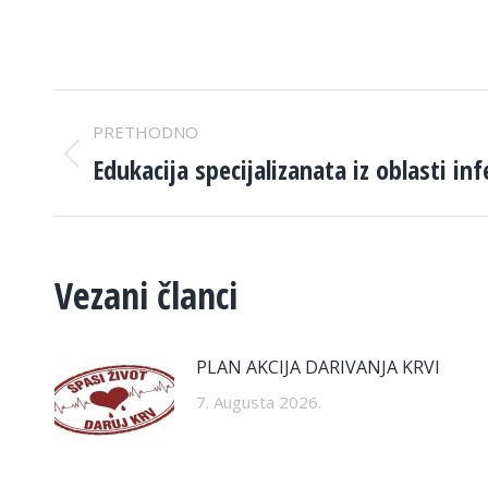
POST
PRETHODNO
NAVIGATION
Edukacija specijalizanata iz oblasti in
Previous
post:
Vezani članci
PLAN AKCIJA DARIVANJA KRVI
7. Augusta 2026.