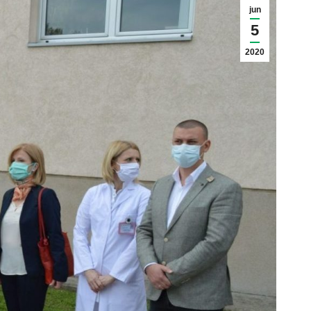
jun
5
2020