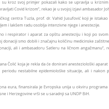
ji su kroz svoj primjer pokazali kako se upravlja u kriznim
avljati Covid krizom”, rekao je u svojoj izjavi ambasador Jo
iničkog centra Tuzla, prof. dr. Vahid Jusufović koji je ista
jem i lakšem radu osoblja intenzivne njege i anestezije.
no i respirator i aparat za opštu anesteziju i koji po svom
 donaciji smo dobili i značajnu količinu medicinske zaštitn
donaciji, ali i ambasadoru Satleru na ličnom angažmanu“, r
jana Čolić koja je rekla da će donirani anesteziološki aparat 
periodu nestabilne epidemiološke situacije, ali i nakon 
ona eura, finansirala je Evropska unija u okviru programa
sne i Herzegovine vrši se u saradnji sa UNDP BiH.