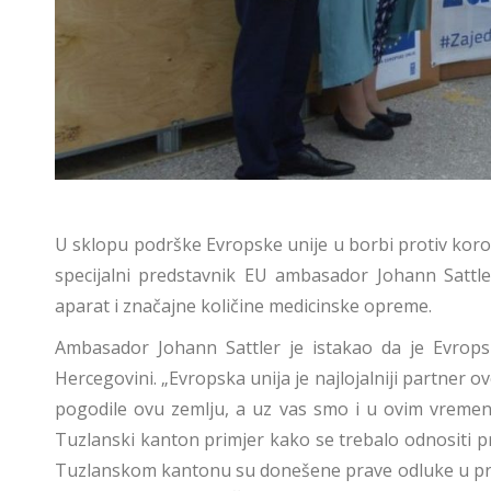
U sklopu podrške Evropske unije u borbi protiv koron
specijalni predstavnik EU ambasador Johann Sattle
aparat i značajne količine medicinske opreme.
Ambasador Johann Sattler je istakao da je Evrop
Hercegovini. „Evropska unija je najlojalniji partner o
pogodile ovu zemlju, a uz vas smo i u ovim vremeni
Tuzlanski kanton primjer kako se trebalo odnositi p
Tuzlanskom kantonu su donešene prave odluke u prav