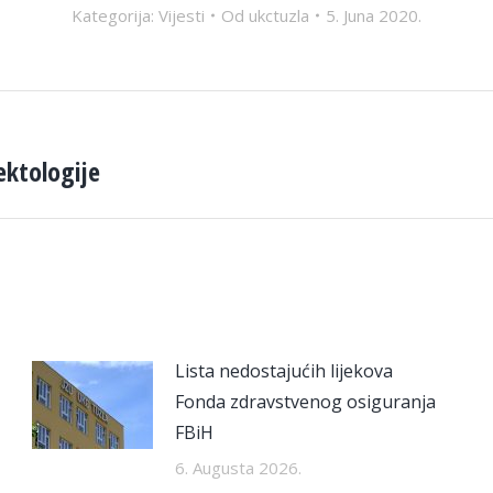
Kategorija:
Vijesti
Od
ukctuzla
5. Juna 2020.
fektologije
Next
post:
Lista nedostajućih lijekova
Fonda zdravstvenog osiguranja
FBiH
6. Augusta 2026.