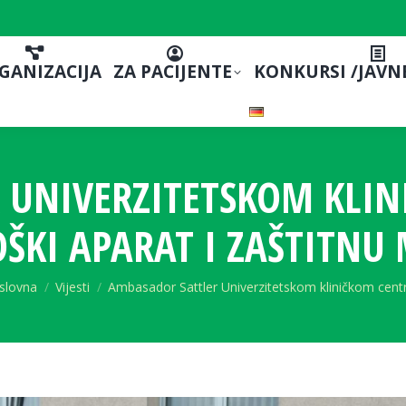
GANIZACIJA
ZA PACIJENTE
KONKURSI /JAVN
 UNIVERZITETSKOM KLIN
OŠKI APARAT I ZAŠTITNU
u are here:
slovna
Vijesti
Ambasador Sattler Univerzitetskom kliničkom cent