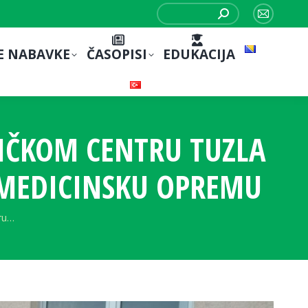
Search:
Mail
page
E NABAVKE
ČASOPISI
EDUKACIJA
opens
in
new
window
IČKOM CENTRU TUZLA
 MEDICINSKU OPREMU
ru…