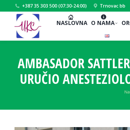
+387 35 303 500 (07:30-24:00)
Trnovac bb
NASLOVNA
O NAMA
OR
AMBASADOR SATTLER
URUČIO ANESTEZIOL
Yo
Na