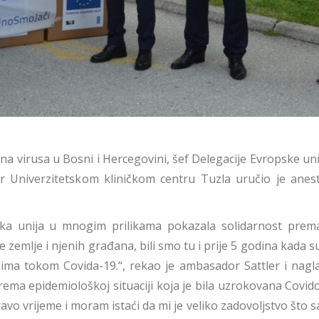
a virusa u Bosni i Hercegovini, šef Delegacije Evropske uni
r Univerzitetskom kliničkom centru Tuzla uručio je anest
ska unija u mnogim prilikama pokazala solidarnost prem
ve zemlje i njenih građana, bili smo tu i prije 5 godina kada 
ma tokom Covida-19.“, rekao je ambasador Sattler i nagla
rema epidemiološkoj situaciji koja je bila uzrokovana Covid
o vrijeme i moram istaći da mi je veliko zadovoljstvo što 