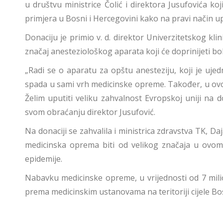
u društvu ministrice Čolić i direktora Jusufovića ko
primjera u Bosni i Hercegovini kako na pravi način upr
Donaciju je primio v. d. direktor Univerzitetskog kl
značaj anesteziološkog aparata koji će doprinijeti bol
„Radi se o aparatu za opštu anesteziju, koji je ujed
spada u sami vrh medicinske opreme. Također, u ovoj
Želim uputiti veliku zahvalnost Evropskoj uniji na 
svom obraćanju direktor Jusufović.
Na donaciji se zahvalila i ministrica zdravstva TK, Da
medicinska oprema biti od velikog značaja u ovom 
epidemije.
Nabavku medicinske opreme, u vrijednosti od 7 mili
prema medicinskim ustanovama na teritoriji cijele Bo