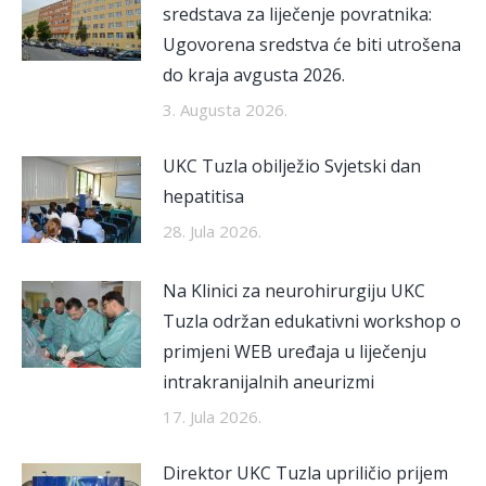
sredstava za liječenje povratnika:
Ugovorena sredstva će biti utrošena
do kraja avgusta 2026.
3. Augusta 2026.
UKC Tuzla obilježio Svjetski dan
hepatitisa
28. Jula 2026.
Na Klinici za neurohirurgiju UKC
Tuzla održan edukativni workshop o
primjeni WEB uređaja u liječenju
intrakranijalnih aneurizmi
17. Jula 2026.
Direktor UKC Tuzla upriličio prijem