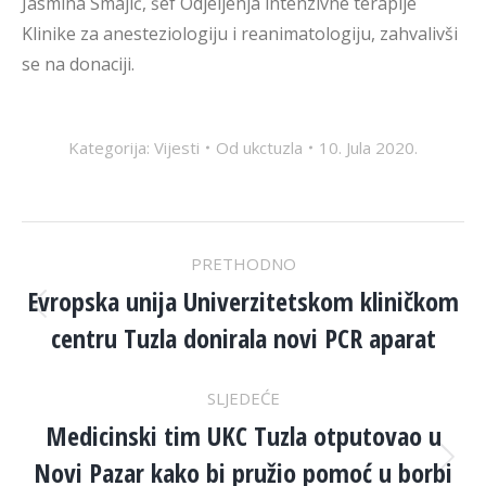
Jasmina Smajić, šef Odjeljenja intenzivne terapije
Klinike za anesteziologiju i reanimatologiju, zahvalivši
se na donaciji.
Kategorija:
Vijesti
Od
ukctuzla
10. Jula 2020.
POST
PRETHODNO
NAVIGATION
Evropska unija Univerzitetskom kliničkom
Previous
centru Tuzla donirala novi PCR aparat
post:
SLJEDEĆE
Medicinski tim UKC Tuzla otputovao u
Novi Pazar kako bi pružio pomoć u borbi
Next