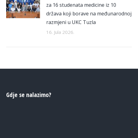
za 16 studenata medicine iz 10
država koji borave na međunarodnoj
razmjeni u UKC Tuzla
16. Jula 2026.
Gdje se nalazimo?