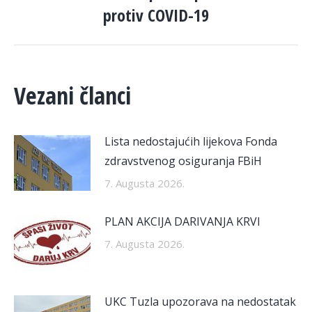
post:
protiv COVID-19
Vezani članci
Lista nedostajućih lijekova Fonda
zdravstvenog osiguranja FBiH
7. Augusta 2026.
PLAN AKCIJA DARIVANJA KRVI
7. Augusta 2026.
UKC Tuzla upozorava na nedostatak