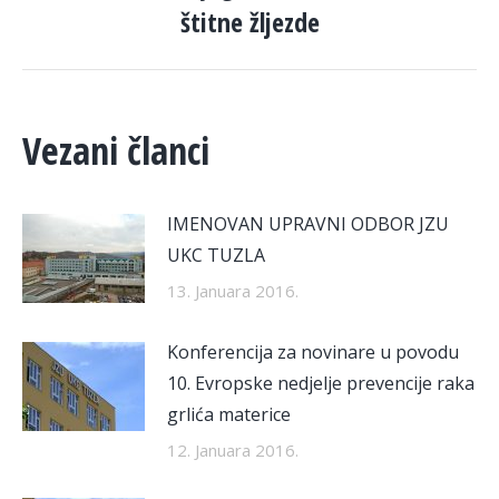
štitne žljezde
post:
Vezani članci
IMENOVAN UPRAVNI ODBOR JZU
UKC TUZLA
13. Januara 2016.
Konferencija za novinare u povodu
10. Evropske nedjelje prevencije raka
grlića materice
12. Januara 2016.