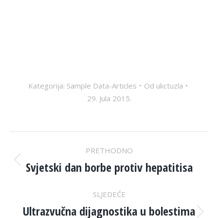
Kategorija:
Sample Data-Articles
Od
ukctuzla
29. Jula 2015.
POST
PRETHODNO
NAVIGATION
Svjetski dan borbe protiv hepatitisa
Previous
post:
SLJEDEĆE
Ultrazvučna dijagnostika u bolestima
Next