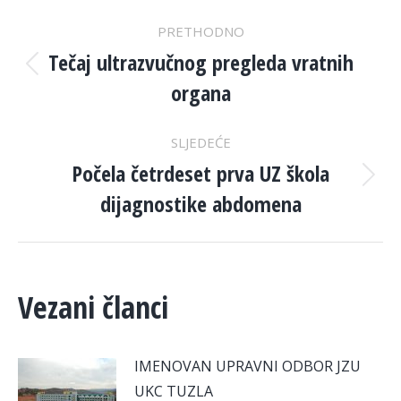
POST
PRETHODNO
NAVIGATION
Tečaj ultrazvučnog pregleda vratnih
Previous
organa
post:
SLJEDEĆE
Počela četrdeset prva UZ škola
Next
dijagnostike abdomena
post:
Vezani članci
IMENOVAN UPRAVNI ODBOR JZU
UKC TUZLA