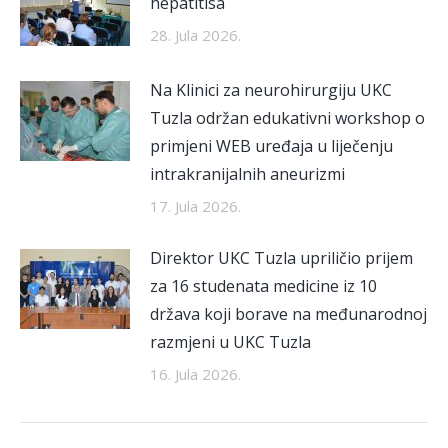
hepatitisa
28. Jula 2026.
Na Klinici za neurohirurgiju UKC
Tuzla održan edukativni workshop o
primjeni WEB uređaja u liječenju
intrakranijalnih aneurizmi
17. Jula 2026.
Direktor UKC Tuzla upriličio prijem
za 16 studenata medicine iz 10
država koji borave na međunarodnoj
razmjeni u UKC Tuzla
16. Jula 2026.