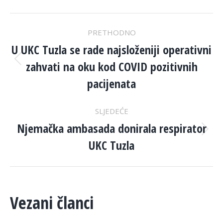
POST
PRETHODNO
NAVIGATION
U UKC Tuzla se rade najsloženiji operativni
zahvati na oku kod COVID pozitivnih
Previous
post:
pacijenata
SLJEDEĆE
Njemačka ambasada donirala respirator
Next
UKC Tuzla
post:
Vezani članci