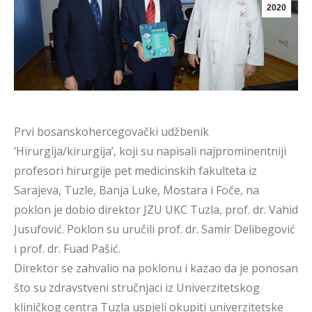
2020
Prvi bosanskohercegovački udžbenik
‘Hirurgija/kirurgija’, koji su napisali najprominentniji
profesori hirurgije pet medicinskih fakulteta iz
Sarajeva, Tuzle, Banja Luke, Mostara i Foče, na
poklon je dobio direktor JZU UKC Tuzla, prof. dr. Vahid
Jusufović. Poklon su uručili prof. dr. Samir Delibegović
i prof. dr. Fuad Pašić.
Direktor se zahvalio na poklonu i kazao da je ponosan
što su zdravstveni stručnjaci iz Univerzitetskog
kliničkog centra Tuzla uspjeli okupiti univerzitetske