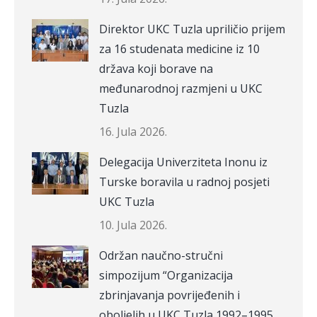
Direktor UKC Tuzla upriličio prijem
za 16 studenata medicine iz 10
država koji borave na
međunarodnoj razmjeni u UKC
Tuzla
16. Jula 2026.
Delegacija Univerziteta Inonu iz
Turske boravila u radnoj posjeti
UKC Tuzla
10. Jula 2026.
Održan naučno-stručni
simpozijum “Organizacija
zbrinjavanja povrijeđenih i
oboljelih u UKC Tuzla 1992–1995.