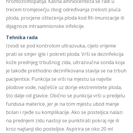
hromozomopatija. Kasna amniocenteza se radi u
trećem tromjesečju zbog određivanja zrelosti pluća
ploda, procjene oštećenja ploda kod Rh imunizacije ili
dijagnoze intraamnionske infekcije.
Tehnika rada
Izvodi se pod kontrolom ultrazvuka, cijelo vrijeme
prati se smjer igle i pokreti ploda. Vrši se dezinfekcija
kože prednjeg trbušnog zida, ultrazvučna sonda koja
je takođe prethodno dezinfikovana stavlja se na trbuh
pacijentice. Punkcija se vrši na mjestu sa najviše
plodove vode, najčešće uz donje ekstremitete ploda,
što dalje od glavice. Obično se punkcija vrši u predjelu
fundusa materice, jer je na tom mjestu ubod manje
bolan i rjeđe su komplikacije. Ako se posteljica nalazi
na prednjem zidu nastoji se punktirati pokraj nje ili
kroz najtanji dio posteljice. Aspirira se oko 20 ml