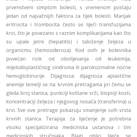
prvenstveni simptom bolesti, s vremenom postaju
jedan od najvažnijih faktora za tijek bolesti. Manjak
eritrocita i trombocita često se liječi transfuzijama
krvi, što je povezano s raznim komplikacijama kao što
su upale jetre (hepatitis) i taloženje željeza u
organizmu (hemosideroza). Kod ovih je bolesnika
povećan rizik od obolijevanja od leukemija,
mijelodisplastičnog sindroma ili paroksizmalne noćne
hemoglobinurije. Dijagnoza: dijagnoza aplastične
anemije temelji se na: krvnim pretragama pri čemu se
gleda broj stanica, punkciji koštane srži, biopsiji kosti,
koncentraciji željeza i njegovog nosača (transferina) u
krvi. Sve ove pretrage pokazuju smanjenje svih vrsta
krvnih stanica. Terapija: za liječenje je potrebna
visoko specijalizirana medicinska ustanova i tim
medicinskih stručnjaka. Blagi oblici liječe se