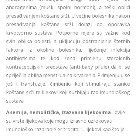
androgenima (muški spolni hormoni), a teški oblici
presađivanjem koštane srži. U većine bolesnika nakon
presađivanja koštane srži dolazi do oporavka
krvotvorno sustava. Potporne mjere su važne kod
svih oblika bolesti, a uključuju odstranjenje štetnih
faktora iz okoline bolesnika, liječenje infekcija
antibioticima te kod žena primjenu steroidnih
kontracepcijskih sredstava (anti-baby pilule) da bi se
spriječila obilna menstrualna krvarenja. Primjenjuju se
još i transfuzije, čimbenici koji stimuliraju stanice
koštane srži te lijekovi koji suzbijaju rad imunološkog
sustava.
Anemija, hemolitička, izazvana lijekovima
– dvije
su vrste lijekova koje mogu izravno uzrokovati
imunološko razaranje eritrocita: 1. lijekovi kao što je