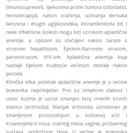
(imunosupresivi), lijekovima protiv tumora (citostatici,
hemoterapija), nakon zračenja, uzimanja derivata
benzena i drugih ugljikovodika, kloramfenikola itd. I
neke infektivne bolesti mogu biti uzrokom aplastične
anemije, a opisani su slučajevi nakon zaraze s
virusnim hepatitisom, Epstein-Barrovim virusom,
parvovirusom, HIV-om. Aplastična anemija koja
nastaje tijekom trudnoće većinom nestaje nakon
poroda.
Klinička slika: početak aplastične anemije je u većine
bolesnika neprimjetan. Prvi su simptomi slabost i
umor kojima je uzrok smanjen broj crvenih krvnih
stanica (eritrocita). Manjak eritrocita uzrokovan je
smanjenom proizvodnjom u koštanoj srži i
krvarenjima iz nosa, zubnog mesa, vagine, probavnog
sustava, potkožnog tkiva. U većine je bolesnika