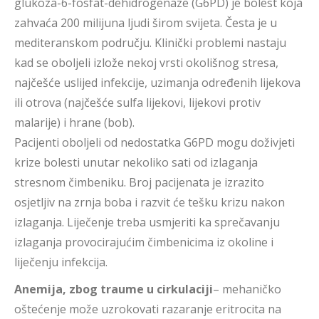
glukoza-6-fosfat-dehidrogenaze (G6PD) je bolest koja
zahvaća 200 milijuna ljudi širom svijeta. Česta je u
mediteranskom području. Klinički problemi nastaju
kad se oboljeli izlože nekoj vrsti okolišnog stresa,
najčešće uslijed infekcije, uzimanja određenih lijekova
ili otrova (najčešće sulfa lijekovi, lijekovi protiv
malarije) i hrane (bob).
Pacijenti oboljeli od nedostatka G6PD mogu doživjeti
krize bolesti unutar nekoliko sati od izlaganja
stresnom čimbeniku. Broj pacijenata je izrazito
osjetljiv na zrnja boba i razvit će tešku krizu nakon
izlaganja. Liječenje treba usmjeriti ka sprečavanju
izlaganja provocirajućim čimbenicima iz okoline i
liječenju infekcija.
Anemija, zbog traume u cirkulaciji
– mehaničko
oštećenje može uzrokovati razaranje eritrocita na