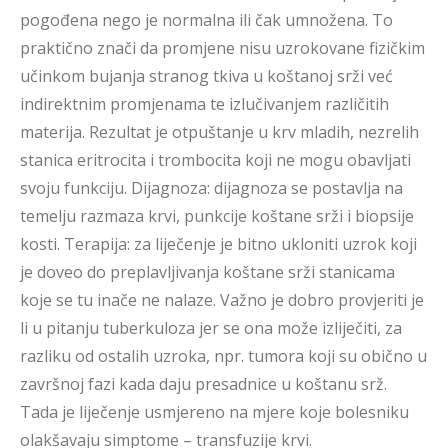
pogođena nego je normalna ili čak umnožena. To
praktično znači da promjene nisu uzrokovane fizičkim
učinkom bujanja stranog tkiva u koštanoj srži već
indirektnim promjenama te izlučivanjem različitih
materija. Rezultat je otpuštanje u krv mladih, nezrelih
stanica eritrocita i trombocita koji ne mogu obavljati
svoju funkciju. Dijagnoza: dijagnoza se postavlja na
temelju razmaza krvi, punkcije koštane srži i biopsije
kosti. Terapija: za liječenje je bitno ukloniti uzrok koji
je doveo do preplavljivanja koštane srži stanicama
koje se tu inače ne nalaze. Važno je dobro provjeriti je
li u pitanju tuberkuloza jer se ona može izliječiti, za
razliku od ostalih uzroka, npr. tumora koji su obično u
završnoj fazi kada daju presadnice u koštanu srž.
Tada je liječenje usmjereno na mjere koje bolesniku
olakšavaju simptome – transfuzije krvi.