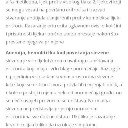
alfa-metildopa, lijek protiv visokog tlaka 2. lijekovi koji
se mogu vezati na površinu eritrocita i izazvati
stvaranje antitijela usmjerenih protiv kompleksa lijek-
eritrocit. Razaranje eritrocita uglavnom ovisi o količini
i prisutnosti lijeka i obično ubrzo prestaje nakon što
prestane njegova primjena.
Anemija, hemolitička kod povećanja slezene
–
slezena je vrlo djelotvorna u hvatanju i uništavanju
eritrocita koji imaju i vrlo blage poremećaje. Razlog je
u pojedinim vrlo uskim krvnim prostorima slezene
kroz koje se eritrocit mora provlačiti i mijenjati oblik, a
ukoliko postoji u njemu neki od poremećaja građe, on
se neće uspjeti provući te se uništava. Normalna
slezena ne predstavlja prijetnju normalnim
eritrocitima sve dok ne ostare. Ukoliko je razaranje
krvnih ćelijaa toliko da uzrokuje simptome,