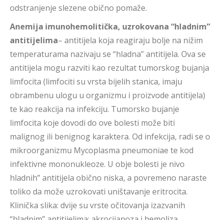
odstranjenje slezene obično pomaže.
Anemija imunohemolitička, uzrokovana “hladnim”
antitijelima
– antitijela koja reagiraju bolje na nižim
temperaturama nazivaju se “hladna” antitijela. Ova se
antitijela mogu razviti kao rezultat tumorskog bujanja
limfocita (limfociti su vrsta bijelih stanica, imaju
obrambenu ulogu u organizmu i proizvode antitijela)
te kao reakcija na infekciju. Tumorsko bujanje
limfocita koje dovodi do ove bolesti može biti
malignog ili benignog karaktera. Od infekcija, radi se o
mikroorganizmu Mycoplasma pneumoniae te kod
infektivne mononukleoze. U obje bolesti je nivo
hladnih” antitijela obično niska, a povremeno naraste
toliko da može uzrokovati uništavanje eritrocita.
Klinička slika: dvije su vrste očitovanja izazvanih
“hladnim” antitijelima: akrocijanoza i hemoliza.