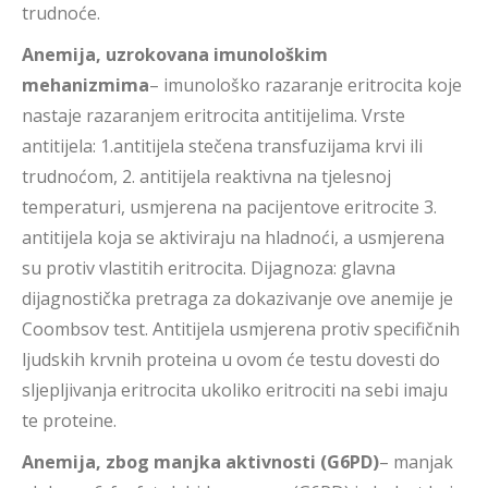
trudnoće.
Anemija, uzrokovana imunološkim
mehanizmima
– imunološko razaranje eritrocita koje
nastaje razaranjem eritrocita antitijelima. Vrste
antitijela: 1.antitijela stečena transfuzijama krvi ili
trudnoćom, 2. antitijela reaktivna na tjelesnoj
temperaturi, usmjerena na pacijentove eritrocite 3.
antitijela koja se aktiviraju na hladnoći, a usmjerena
su protiv vlastitih eritrocita. Dijagnoza: glavna
dijagnostička pretraga za dokazivanje ove anemije je
Coombsov test. Antitijela usmjerena protiv specifičnih
ljudskih krvnih proteina u ovom će testu dovesti do
sljepljivanja eritrocita ukoliko eritrociti na sebi imaju
te proteine.
Anemija, zbog manjka aktivnosti (G6PD)
– manjak