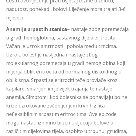
Često ovo liječenje prati osjećaj težine u želucu,
nadutost, ponekad i bolovi. Liječenje mora trajati 3-6
mjeseci.
Anemija srpastih stanica
– nastaje zbog poremećaja
u građi hemoglobina, sastavnog dijela eritrocita.
Važan je uzrok smrtnosti i pobola među crncima.
Uzrok: bolest je nasljedna i nastaje zbog
molekularnog poremećaja u građi hemoglobina koji
mijenja oblik eritrocita od normalnog diskoidnog u
oblik srpa. Srpasti se eritrociti teže provlače kroz
kapilare, smanjen im je vijek trajanja te nastaje
anemija. Simptomi: kod bolesnika se ponavljaju bolne
krize uzrokovane začepljenjem krvnih žilica
nefleksibilnim srpastim eritrocitima. Ove epizode
mogu nastati iznimno brzo i uključuju bolove u
različitim dijelovima tijela, osobito u trbuhu, grudima,