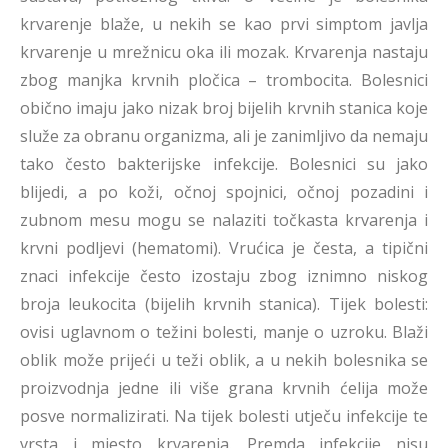
krvarenje blaže, u nekih se kao prvi simptom javlja
krvarenje u mrežnicu oka ili mozak. Krvarenja nastaju
zbog manjka krvnih pločica – trombocita. Bolesnici
obično imaju jako nizak broj bijelih krvnih stanica koje
služe za obranu organizma, ali je zanimljivo da nemaju
tako često bakterijske infekcije. Bolesnici su jako
blijedi, a po koži, očnoj spojnici, očnoj pozadini i
zubnom mesu mogu se nalaziti točkasta krvarenja i
krvni podljevi (hematomi). Vrućica je česta, a tipični
znaci infekcije često izostaju zbog iznimno niskog
broja leukocita (bijelih krvnih stanica). Tijek bolesti:
ovisi uglavnom o težini bolesti, manje o uzroku. Blaži
oblik može prijeći u teži oblik, a u nekih bolesnika se
proizvodnja jedne ili više grana krvnih ćelija može
posve normalizirati. Na tijek bolesti utječu infekcije te
vrsta i mjesto krvarenja. Premda infekcije nisu