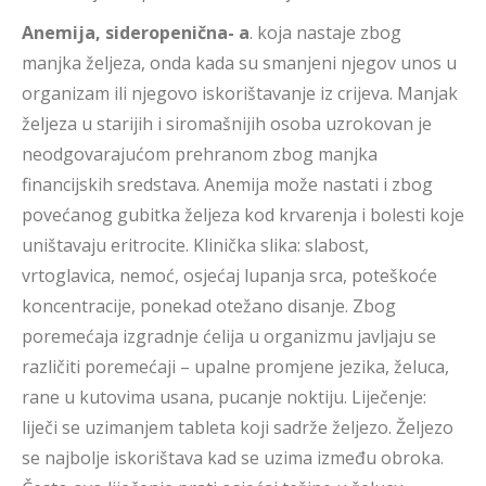
Anemija, sideropenična- a
. koja nastaje zbog
manjka željeza, onda kada su smanjeni njegov unos u
organizam ili njegovo iskorištavanje iz crijeva. Manjak
željeza u starijih i siromašnijih osoba uzrokovan je
neodgovarajućom prehranom zbog manjka
financijskih sredstava. Anemija može nastati i zbog
povećanog gubitka željeza kod krvarenja i bolesti koje
uništavaju eritrocite. Klinička slika: slabost,
vrtoglavica, nemoć, osjećaj lupanja srca, poteškoće
koncentracije, ponekad otežano disanje. Zbog
poremećaja izgradnje ćelija u organizmu javljaju se
različiti poremećaji – upalne promjene jezika, želuca,
rane u kutovima usana, pucanje noktiju. Liječenje:
liječi se uzimanjem tableta koji sadrže željezo. Željezo
se najbolje iskorištava kad se uzima između obroka.