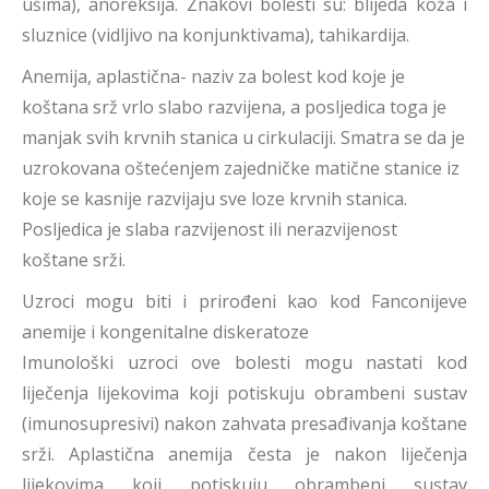
ušima), anoreksija. Znakovi bolesti su: blijeda koža i
sluznice (vidljivo na konjunktivama), tahikardija.
Anemija, aplastična- naziv za bolest kod koje je
koštana srž vrlo slabo razvijena, a posljedica toga je
manjak svih krvnih stanica u cirkulaciji. Smatra se da je
uzrokovana oštećenjem zajedničke matične stanice iz
koje se kasnije razvijaju sve loze krvnih stanica.
Posljedica je slaba razvijenost ili nerazvijenost
koštane srži.
Uzroci mogu biti i prirođeni kao kod Fanconijeve
anemije i kongenitalne diskeratoze
Imunološki uzroci ove bolesti mogu nastati kod
liječenja lijekovima koji potiskuju obrambeni sustav
(imunosupresivi) nakon zahvata presađivanja koštane
srži. Aplastična anemija česta je nakon liječenja
lijekovima koji potiskuju obrambeni sustav