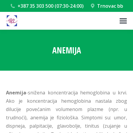
+387 35 303 500 (07:30-24:00)
Trnovac bb
ANEMIJA
You are here:
Anemija
-snižena koncentracija hemoglobina u krvi.
Ako je koncentracija hemoglobina nastala zbog
dilucije povećanim volumenom plazme (npr. u
trudnoći), anemija je fiziološka. Simptomi su: umor,
dispneja, palpitacije, glavobolje, tinitus (zujanje u