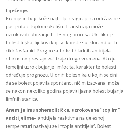
Liječenje:
Promjene boje kože najbolje reagiraju na održavanje
pacijenta u toplom okolišu. Transfuzija može
uzrokovati ubrzanje bolesnog procesa. Ukoliko je
bolest teška, lijekovi koji se koriste su: klorambucil i
ciklofosfamid. Prognoza: bolest hladnih antitijela
obično ne prestaje već traje drugo vremena. Ako je
temeljni uzrok bujanje limfocita, karakter te bolesti
određuje prognozu. U onih bolesnika u kojih se čini
da se bolest pojavila spontano, ničim izazvana, može
se nakon nekoliko godina pojaviti jasna bolest bujanja
limfnih stanica.
Anemija imunohemolitička, uzrokovana “toplim”
antitijelima
– antitijela reaktivna na tjelesnoj
temperaturi nazivaju se i “topla antitijela”. Bolest