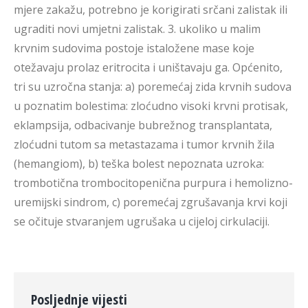
mjere zakažu, potrebno je korigirati srčani zalistak ili
ugraditi novi umjetni zalistak. 3. ukoliko u malim
krvnim sudovima postoje istaložene mase koje
otežavaju prolaz eritrocita i uništavaju ga. Općenito,
tri su uzročna stanja: a) poremećaj zida krvnih sudova
u poznatim bolestima: zloćudno visoki krvni protisak,
eklampsija, odbacivanje bubrežnog transplantata,
zloćudni tutom sa metastazama i tumor krvnih žila
(hemangiom), b) teška bolest nepoznata uzroka:
trombotična trombocitopenična purpura i hemolizno-
uremijski sindrom, c) poremećaj zgrušavanja krvi koji
se očituje stvaranjem ugrušaka u cijeloj cirkulaciji.
Posljednje vijesti