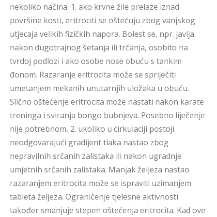
nekoliko načina: 1. ako krvne žile prelaze iznad
površine kosti, eritrociti se oštećuju zbog vanjskog
utjecaja velikih fizičkih napora. Bolest se, npr. javlja
nakon dugotrajnog šetanja ili trčanja, osobito na
tvrdoj podlozi i ako osobe nose obuću s tankim
đonom. Razaranje eritrocita može se spriječiti
umetanjem mekanih unutarnjih uložaka u obuću.
Slično oštećenje eritrocita može nastati nakon karate
treninga i sviranja bongo bubnjeva. Posebno liječenje
nije potrebnom, 2. ukoliko u cirkulaciji postoji
neodgovarajući gradijent tlaka nastao zbog
nepravilnih srčanih zalistaka ili nakon ugradnje
umjetnih srčanih zalistaka. Manjak željeza nastao
razaranjem eritrocita može se ispraviti uzimanjem
tableta željeza. Ograničenje tjelesne aktivnosti
također smanjuje stepen oštećenja eritrocita. Kad ove