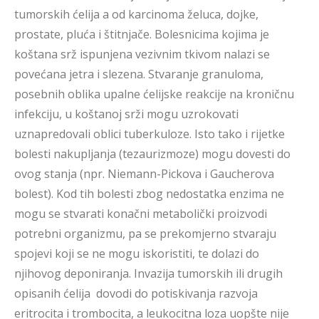
tumorskih ćelija a od karcinoma želuca, dojke,
prostate, pluća i štitnjače. Bolesnicima kojima je
koštana srž ispunjena vezivnim tkivom nalazi se
povećana jetra i slezena. Stvaranje granuloma,
posebnih oblika upalne ćelijske reakcije na kroničnu
infekciju, u koštanoj srži mogu uzrokovati
uznapredovali oblici tuberkuloze. Isto tako i rijetke
bolesti nakupljanja (tezaurizmoze) mogu dovesti do
ovog stanja (npr. Niemann-Pickova i Gaucherova
bolest). Kod tih bolesti zbog nedostatka enzima ne
mogu se stvarati konačni metabolički proizvodi
potrebni organizmu, pa se prekomjerno stvaraju
spojevi koji se ne mogu iskoristiti, te dolazi do
njihovog deponiranja. Invazija tumorskih ili drugih
opisanih ćelija dovodi do potiskivanja razvoja
eritrocita i trombocita, a leukocitna loza uopšte nije