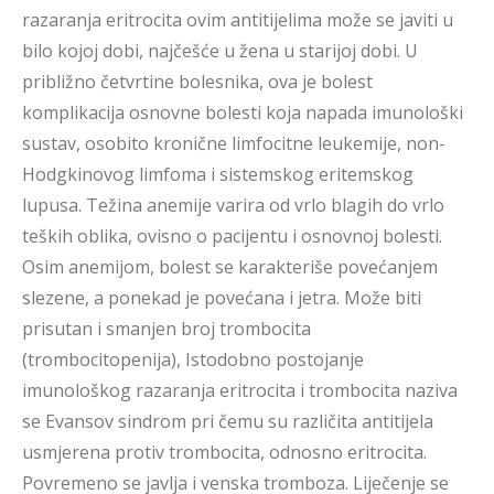
razaranja eritrocita ovim antitijelima može se javiti u
bilo kojoj dobi, najčešće u žena u starijoj dobi. U
približno četvrtine bolesnika, ova je bolest
komplikacija osnovne bolesti koja napada imunološki
sustav, osobito kronične limfocitne leukemije, non-
Hodgkinovog limfoma i sistemskog eritemskog
lupusa. Težina anemije varira od vrlo blagih do vrlo
teških oblika, ovisno o pacijentu i osnovnoj bolesti.
Osim anemijom, bolest se karakteriše povećanjem
slezene, a ponekad je povećana i jetra. Može biti
prisutan i smanjen broj trombocita
(trombocitopenija), Istodobno postojanje
imunološkog razaranja eritrocita i trombocita naziva
se Evansov sindrom pri čemu su različita antitijela
usmjerena protiv trombocita, odnosno eritrocita.
Povremeno se javlja i venska tromboza. Liječenje se