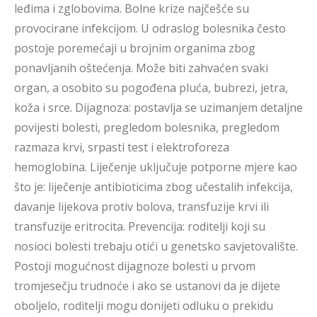
leđima i zglobovima. Bolne krize najčešće su
provocirane infekcijom. U odraslog bolesnika često
postoje poremećaji u brojnim organima zbog
ponavljanih oštećenja. Može biti zahvaćen svaki
organ, a osobito su pogođena pluća, bubrezi, jetra,
koža i srce. Dijagnoza: postavlja se uzimanjem detaljne
povijesti bolesti, pregledom bolesnika, pregledom
razmaza krvi, srpasti test i elektroforeza
hemoglobina. Liječenje uključuje potporne mjere kao
što je: liječenje antibioticima zbog učestalih infekcija,
davanje lijekova protiv bolova, transfuzije krvi ili
transfuzije eritrocita. Prevencija: roditelji koji su
nosioci bolesti trebaju otići u genetsko savjetovalište.
Postoji mogućnost dijagnoze bolesti u prvom
tromjesečju trudnoće i ako se ustanovi da je dijete
oboljelo, roditelji mogu donijeti odluku o prekidu