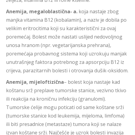
željeza, vitamina B12 ili folne kiseline.
Anemija, megaloblastična- a.
koja nastaje zbog
manjka vitamina B12 (kobalamin), a naziv je dobila po
velikim eritrocitima koji su karakteristični za ovaj
poremećaj. Bolest može nastati uslijed nedovoljnog
unosa hranom (npr. vegetarijanska prehrana),
poremećaja probavnog sistema koji uzrokuju manjak
unutrašnjeg faktora potrebnog za apsorpciju B12 iz
crijeva, parazitarnih bolesti i otrovanja dušik-oksidom.
Anemija, mijeloftizična
– bolest koja nastaje kad
koštanu srž preplave tumorske stanice, vezivno tkivo
ili reakcija na kroničnu infekciju (granulomi).
Tumorske ćelije mogu poticati od same koštane srži
(tumorske stanice kod leukemija, mijeloma, limfoma)
ili biti presadnice (metastaze) tumora koji se nalaze
izvan koštane srži. Najčešće je uzrok bolesti invazija