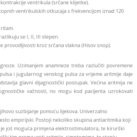
kontrakcije ventrikula (srčane klijetke).
zastopnih ventrikulskih otkucaja s frekvencijom iznad 120
 ritam.
likuju se I, II, III stepen.
e provodljivosti kroz srčana vlakna (Hisov snop).
jagnoze. Uzimanjem anamneze treba razlučiti povremene
d pulsa i jugularnog venskog pulsa za vrijeme aritmije daje
stavlja glavni dijagnostički postupak. Većina aritmija ne
gnostičke važnosti, no mogu kod pacijenta uzrokovati
e njihovo suzbijanje pomoću lijekova. Univerzalno
često empirijski. Postoji nekoliko skupina antiaritmika koji
 je još moguća primjena elektrostimulatora, te kirurški