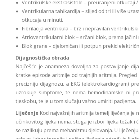
Ventrikulske ekstrasistole – preuranjeni otkucaji / 
Ventrikularna tahikardija – slijed od tri ili više u
otkucaja u minuti.
Fibrilacija ventrikula – brz i nepravilan ventrikulski
Atrioventrikularni blok – srčani blok, prema jačini raz
Blok grane – djelomičan ili potpun prekid električn
Dijagnostička obrada
Najčešće je anamneza dovoljna za postavljanje di
kratke epizode aritmije od trajnijih aritmija. Pregle
precizniju dijagnozu, a EKG (elektrokardiogram) pred
uzrokuje simptome, te nema hemodinamske ni pro
tjeskobu, te je u tom slučaju važno umiriti pacijenta.
Liječenje
Kod najvažnijih aritmija temelj liječenja j
učinkovitog lijeka nema, stoga je izbor lijeka težak i 
se razlikuju prema mehanizmu djelovanja. U liječenju