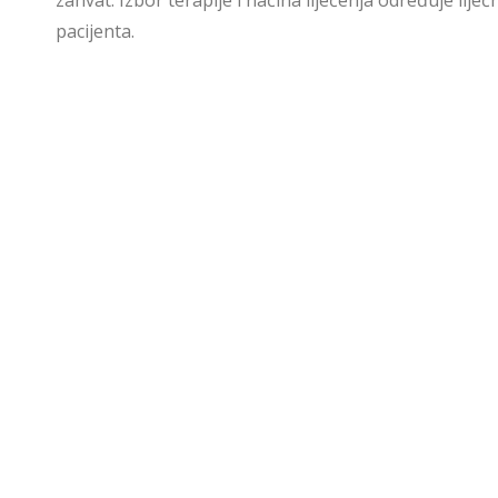
zahvat. Izbor terapije i načina liječenja određuje lije
pacijenta.