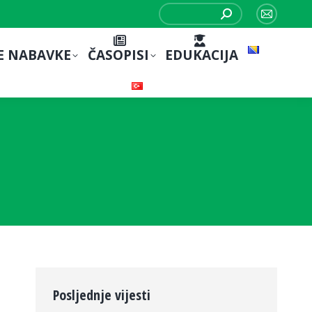
Search:
Mail
page
E NABAVKE
ČASOPISI
EDUKACIJA
opens
in
new
window
Posljednje vijesti