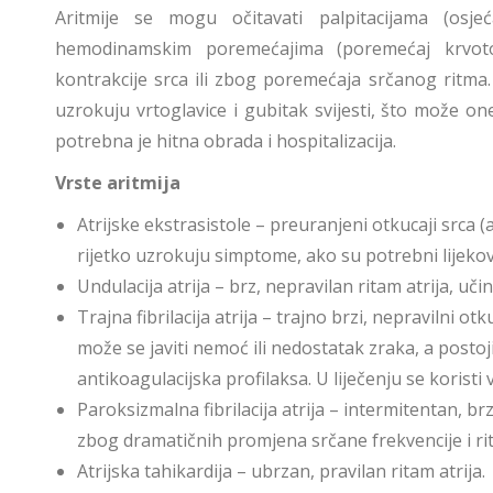
Aritmije se mogu očitavati palpitacijama (osj
hemodinamskim poremećajima (poremećaj krvoto
kontrakcije srca ili zbog poremećaja srčanog ritma. A
uzrokuju vrtoglavice i gubitak svijesti, što može one
potrebna je hitna obrada i hospitalizacija.
Vrste aritmija
Atrijske ekstrasistole – preuranjeni otkucaji srca (
rijetko uzrokuju simptome, ako su potrebni lijekovi
Undulacija atrija – brz, nepravilan ritam atrija, uči
Trajna fibrilacija atrija – trajno brzi, nepravilni ot
može se javiti nemoć ili nedostatak zraka, a postoji
antikoagulacijska profilaksa. U liječenju se koristi 
Paroksizmalna fibrilacija atrija – intermitentan, br
zbog dramatičnih promjena srčane frekvencije i ri
Atrijska tahikardija – ubrzan, pravilan ritam atrija.