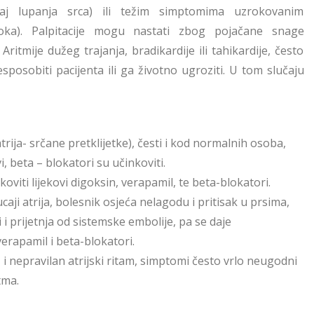
ećaj lupanja srca) ili težim simptomima uzrokovanim
ka). Palpitacije mogu nastati zbog pojačane snage
ritmije dužeg trajanja, bradikardije ili tahikardije, često
sposobiti pacijenta ili ga životno ugroziti. U tom slučaju
atrija- srčane pretklijetke), česti i kod normalnih osoba,
, beta – blokatori su učinkoviti.
nkoviti lijekovi digoksin, verapamil, te beta-blokatori.
kucaji atrija, bolesnik osjeća nelagodu i pritisak u prsima,
 i prijetnja od sistemske embolije, pa se daje
verapamil i beta-blokatori.
z i nepravilan atrijski ritam, simptomi često vrlo neugodni
tma.