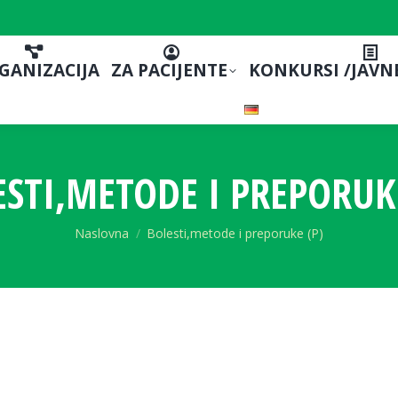
GANIZACIJA
ZA PACIJENTE
KONKURSI /JAVN
STI,METODE I PREPORUK
You are here:
Naslovna
Bolesti,metode i preporuke (P)