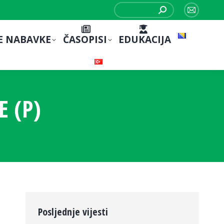
Search:
Mail
page
E NABAVKE
ČASOPISI
EDUKACIJA
opens
in
new
window
E (P)
Posljednje vijesti