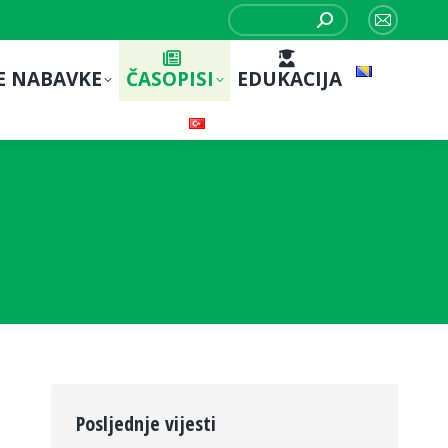
Search:
Mail
page
E NABAVKE
ČASOPISI
EDUKACIJA
opens
in
new
window
Posljednje vijesti