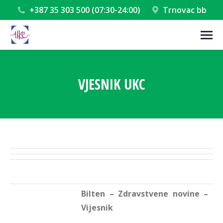
+387 35 303 500 (07:30-24:00)
Trnovac bb
VJESNIK UKC
You are here:
Bilten – Zdravstvene novine –
Vijesnik