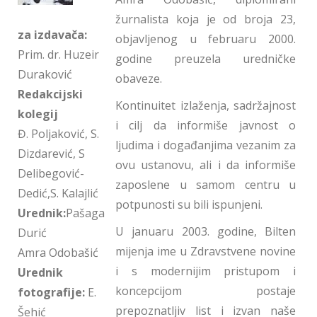
žurnalista koja je od broja 23,
za izdavača:
objavljenog u februaru 2000.
Prim. dr. Huzeir
godine preuzela uredničke
Duraković
obaveze.
Redakcijski
Kontinuitet izlaženja, sadržajnost
kolegij
i cilj da informiše javnost o
Đ. Poljaković, S.
ljudima i događanjima vezanim za
Dizdarević, S
ovu ustanovu, ali i da informiše
Delibegović-
zaposlene u samom centru u
Dedić,S. Kalajlić
potpunosti su bili ispunjeni.
Urednik:
Pašaga
U januaru 2003. godine, Bilten
Durić
mijenja ime u Zdravstvene novine
Amra Odobašić
i s modernijim pristupom i
Urednik
koncepcijom postaje
fotografije:
E.
prepoznatljiv list i izvan naše
Šehić