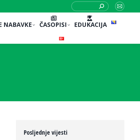
Search:
Mail
page
E NABAVKE
ČASOPISI
EDUKACIJA
opens
in
new
window
Posljednje vijesti