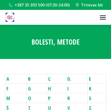
+387 35 303 500 (07:30-24:00)
Trnovac bb
BOLESTI, METODE
You are here:
A
B
C
D
E
F
G
H
I
K
M
O
P
R
S
Š
T
U
V
Z