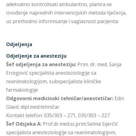
adekvatno kontrolisati ambulantno, planira se
izvođenje naprednih intervencijskih metoda liječenja,
uz prethodno informisanje i saglasnost pacijenta.
Odjeljenja
Odjeljenje za anesteziju
Šef odjeljenja za anesteziju:
Prim. dr. med. Sanja
Ercegović specijalista anesteziologije sa
reanimatologijom, subspecijalista kliničke
farmakologije
Odgovorni medicinski tehničar/anestetičar:
Edin
Glavić dipl.med.tehničar
Kontakt telefon: 035/303 – 271, 035/303 – 227
Šef Odsjeka A:
Prof.dr.med.sc.prim.Selma Sijerčić
specijalista anesteziologije sa reanimatologijom,