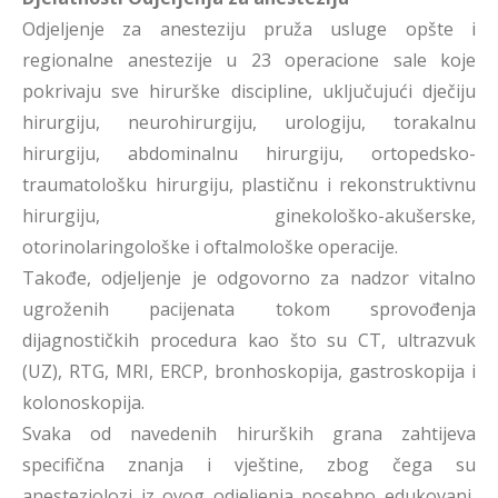
Odjeljenje za anesteziju pruža usluge opšte i
regionalne anestezije u 23 operacione sale koje
pokrivaju sve hirurške discipline, uključujući dječiju
hirurgiju, neurohirurgiju, urologiju, torakalnu
hirurgiju, abdominalnu hirurgiju, ortopedsko-
traumatološku hirurgiju, plastičnu i rekonstruktivnu
hirurgiju, ginekološko-akušerske,
otorinolaringološke i oftalmološke operacije.
Takođe, odjeljenje je odgovorno za nadzor vitalno
ugroženih pacijenata tokom sprovođenja
dijagnostičkih procedura kao što su CT, ultrazvuk
(UZ), RTG, MRI, ERCP, bronhoskopija, gastroskopija i
kolonoskopija.
Svaka od navedenih hirurških grana zahtijeva
specifična znanja i vještine, zbog čega su
anesteziolozi iz ovog odjeljenja posebno edukovani,