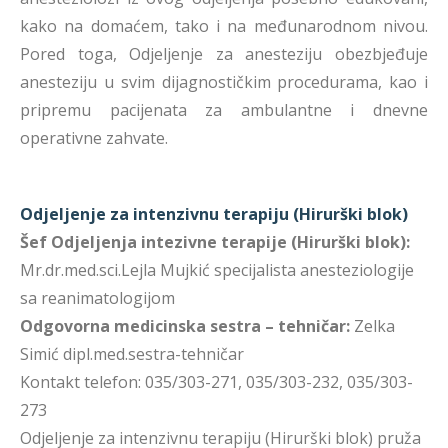
kako na domaćem, tako i na međunarodnom nivou.
Pored toga, Odjeljenje za anesteziju obezbjeđuje
anesteziju u svim dijagnostičkim procedurama, kao i
pripremu pacijenata za ambulantne i dnevne
operativne zahvate.
Odjeljenje za intenzivnu terapiju (Hirurški blok)
Šef Odjeljenja intezivne terapije (Hirurški blok):
Mr.dr.med.sci.Lejla Mujkić specijalista anesteziologije
sa reanimatologijom
Odgovorna medicinska sestra – tehničar:
Zelka
Simić dipl.med.sestra-tehničar
Kontakt telefon: 035/303-271, 035/303-232, 035/303-
273
Odjeljenje za intenzivnu terapiju (Hirurški blok) pruža