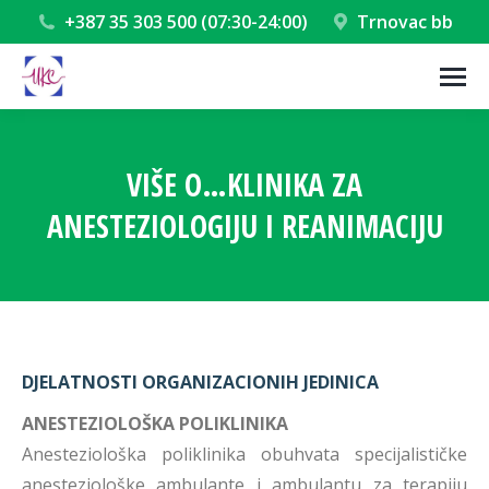
+387 35 303 500 (07:30-24:00)
Trnovac bb
VIŠE O…KLINIKA ZA
ANESTEZIOLOGIJU I REANIMACIJU
You are here:
DJELATNOSTI ORGANIZACIONIH JEDINICA
ANESTEZIOLOŠKA POLIKLINIKA
Anesteziološka poliklinika obuhvata specijalističke
anesteziološke ambulante i ambulantu za terapiju