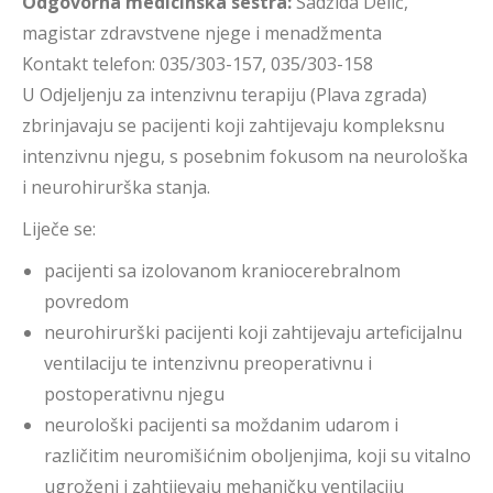
Odgovorna medicinska sestra:
Sadžida Delić,
magistar zdravstvene njege i menadžmenta
Kontakt telefon: 035/303-157, 035/303-158
U Odjeljenju za intenzivnu terapiju (Plava zgrada)
zbrinjavaju se pacijenti koji zahtijevaju kompleksnu
intenzivnu njegu, s posebnim fokusom na neurološka
i neurohirurška stanja.
Liječe se:
pacijenti sa izolovanom kraniocerebralnom
povredom
neurohirurški pacijenti koji zahtijevaju arteficijalnu
ventilaciju te intenzivnu preoperativnu i
postoperativnu njegu
neurološki pacijenti sa moždanim udarom i
različitim neuromišićnim oboljenjima, koji su vitalno
ugroženi i zahtijevaju mehaničku ventilaciju