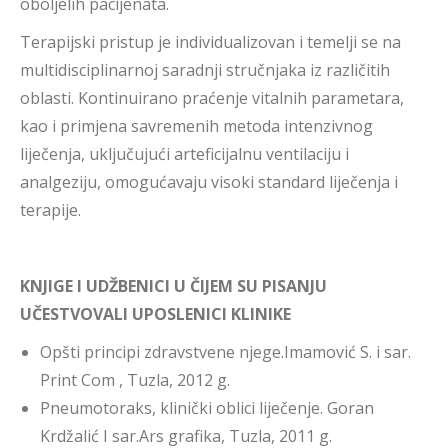
oboljelih pacijenata.
Terapijski pristup je individualizovan i temelji se na
multidisciplinarnoj saradnji stručnjaka iz različitih
oblasti. Kontinuirano praćenje vitalnih parametara,
kao i primjena savremenih metoda intenzivnog
liječenja, uključujući arteficijalnu ventilaciju i
analgeziju, omogućavaju visoki standard liječenja i
terapije.
KNJIGE I UDŽBENICI U ČIJEM SU PISANJU
UČESTVOVALI UPOSLENICI KLINIKE
Opšti principi zdravstvene njege.Imamović S. i sar.
Print Com , Tuzla, 2012 g.
Pneumotoraks, klinički oblici liječenje. Goran
Krdžalić I sar.Ars grafika, Tuzla, 2011 g.