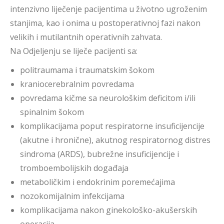
intenzivno liječenje pacijentima u životno ugroženim
stanjima, kao i onima u postoperativnoj fazi nakon
velikih i mutilantnih operativnih zahvata.
Na Odjeljenju se liječe pacijenti sa:
politraumama i traumatskim šokom
kraniocerebralnim povredama
povredama kičme sa neurološkim deficitom i/ili
spinalnim šokom
komplikacijama poput respiratorne insuficijencije
(akutne i hronične), akutnog respiratornog distres
sindroma (ARDS), bubrežne insuficijencije i
tromboembolijskih događaja
metaboličkim i endokrinim poremećajima
nozokomijalnim infekcijama
komplikacijama nakon ginekološko-akušerskih