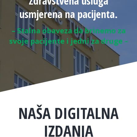
Zdravstvena usluga
usmjerena na pacijenta.
– Stalna obaveza da brinemo za
svoje pacijente i jedni za druge –
NAŠA DIGITALNA
IZDANJA