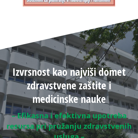
Izvrsnost kao najviši domet
zdravstvene zaštite i
medicinske nauke
– Efikasna i efektivna upotreba
resursa pri pružanju zdravstvenih
usluga –