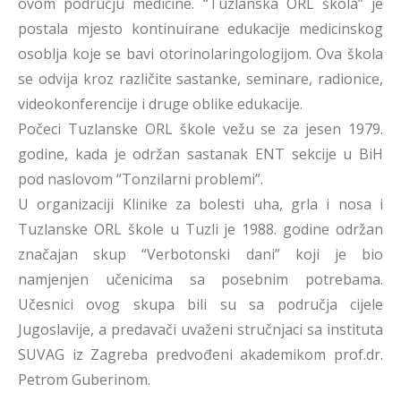
ovom području medicine. “Tuzlanska ORL škola” je
postala mjesto kontinuirane edukacije medicinskog
osoblja koje se bavi otorinolaringologijom. Ova škola
se odvija kroz različite sastanke, seminare, radionice,
videokonferencije i druge oblike edukacije.
Počeci Tuzlanske ORL škole vežu se za jesen 1979.
godine, kada je održan sastanak ENT sekcije u BiH
pod naslovom “Tonzilarni problemi”.
U organizaciji Klinike za bolesti uha, grla i nosa i
Tuzlanske ORL škole u Tuzli je 1988. godine održan
značajan skup “Verbotonski dani” koji je bio
namjenjen učenicima sa posebnim potrebama.
Učesnici ovog skupa bili su sa područja cijele
Jugoslavije, a predavači uvaženi stručnjaci sa instituta
SUVAG iz Zagreba predvođeni akademikom prof.dr.
Petrom Guberinom.