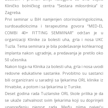
Kliničko bolničkog centra “Sestara milosrdnica” iz
Zagreba.
Prvi seminar u BiH namjenjen otorinolaringolozima,
surdoaudiolozima i terapeutima govora “MED-EL
COMBI 40+ FITTING SEMMINAR” održan je u
organizaciji Klinike za bolesti uha, grla i nosa UKC
Tuzla. Tema seminara je bila podešavanje kohlearnog
implanta nakon ugradnje, a predavanja je pretilo oko
50 učesnika.
Nakon toga na Klinika za bolesti uha, grla i nosa uvodi
redovne edukativne sastanke. Prvobitno su sastanci
bili organizirani u saradnji sa ljekarima ORL klinike iz
Hrvatske, a potom i sa ljekarima iz Turske.
Deset godina rada Tuzlanske ORL škole prilika je da
se ukaže zahvalnost svim ljekarima koji su doprinjeli
unapređenju njenog rada. Među njima najveću