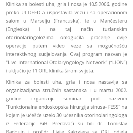
Klinika za bolesti uha, grla i nosa je 10.5.2006. godine
preko UCDEED-a uspostavila vezu i sa operacionom
salom u Marselju (Francuska), te u Mančesteru
(Engleska) i na taj način tuzlanskim
otorinolaringolozima omogućila praćenje dvije
operacije putem video veze sa mogućnošću
interaktivnog sudjelovanja. Ovaj program nazvan je
“Live International Otolaryngology Network” (“LION”)
i uključio je 11 ORL klinika širom svijeta.
Klinika za bolesti uha, grla i nosa nastavlja sa
organizacijama stručnih sastanaka i u martu 2002.
godine organizuje seminar pod nazivom
“Funkcionalna endoskopska hirurgija sinusa- FESS” na
kojem je učešće uzelo 30 učesnika otorinolaringologa
iz Federacije BiH. Predavači su bili dr. Tomislav
Badouin i prof.dr. Livije Kalogjera sa ORL odjela