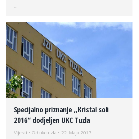
…
Specijalno priznanje „Kristal soli
2016“ dodjeljen UKC Tuzla
Vijesti
Od
ukctuzla
22. Maja 2017.