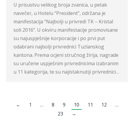
U prisustvu velikog broja zvanica, u petak
navečer, u Hotelu “President”, održana je
manifestacija “Najbolji u privredi TK – Kristal
soli 2016”. U okviru manifestacije promovisane
su najuspješnije korporacije i po prvi put
odabrani najbolji privrednici Tuzlanskog
kantona. Prema ocjeni stručnog žirija, nagrade
su uručene uspješnim privrednicima izabranim
u 11 kategorija, te su najistaknutiji privrednici…
←
1
…
8
9
10
11
12
…
23
→