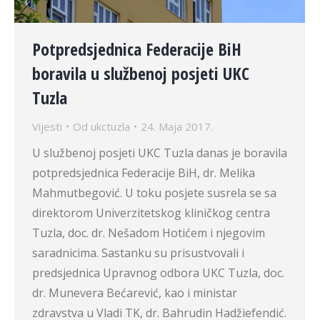
Potpredsjednica Federacije BiH
boravila u službenoj posjeti UKC
Tuzla
Vijesti
Od
ukctuzla
24. Maja 2017.
U službenoj posjeti UKC Tuzla danas je boravila
potpredsjednica Federacije BiH, dr. Melika
Mahmutbegović. U toku posjete susrela se sa
direktorom Univerzitetskog kliničkog centra
Tuzla, doc. dr. Nešadom Hotićem i njegovim
saradnicima. Sastanku su prisustvovali i
predsjednica Upravnog odbora UKC Tuzla, doc.
dr. Munevera Bećarević, kao i ministar
zdravstva u Vladi TK, dr. Bahrudin Hadžiefendić.