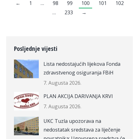
←
1
…
98
99
100
101
102
…
233
→
Posljednje vijesti
Lista nedostajućih lijekova Fonda
zdravstvenog osiguranja FBiH
7. Augusta 2026.
PLAN AKCIJA DARIVANJA KRVI
7. Augusta 2026.
UKC Tuzla upozorava na
nedostatak sredstava za liječenje
povratnika: Ugovorena sredstva će