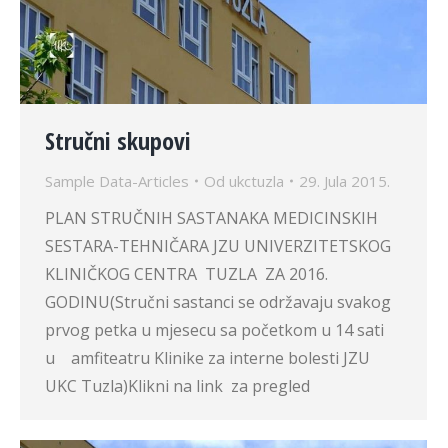
Stručni skupovi
Sample Data-Articles
Od
ukctuzla
29. Jula 2015.
PLAN STRUČNIH SASTANAKA MEDICINSKIH
SESTARA-TEHNIČARA JZU UNIVERZITETSKOG
KLINIČKOG CENTRA TUZLA ZA 2016.
GODINU(Stručni sastanci se održavaju svakog
prvog petka u mjesecu sa početkom u 14 sati
u amfiteatru Klinike za interne bolesti JZU
UKC Tuzla)Klikni na link za pregled