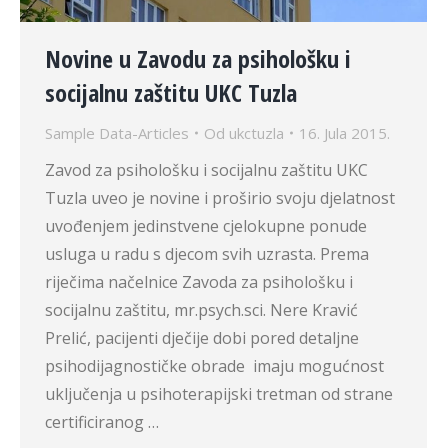
Novine u Zavodu za psihološku i
socijalnu zaštitu UKC Tuzla
Sample Data-Articles
Od
ukctuzla
16. Jula 2015.
Zavod za psihološku i socijalnu zaštitu UKC
Tuzla uveo je novine i proširio svoju djelatnost
uvođenjem jedinstvene cjelokupne ponude
usluga u radu s djecom svih uzrasta. Prema
riječima načelnice Zavoda za psihološku i
socijalnu zaštitu, mr.psych.sci. Nere Kravić
Prelić, pacijenti dječije dobi pored detaljne
psihodijagnostičke obrade imaju mogućnost
uključenja u psihoterapijski tretman od strane
certificiranog …