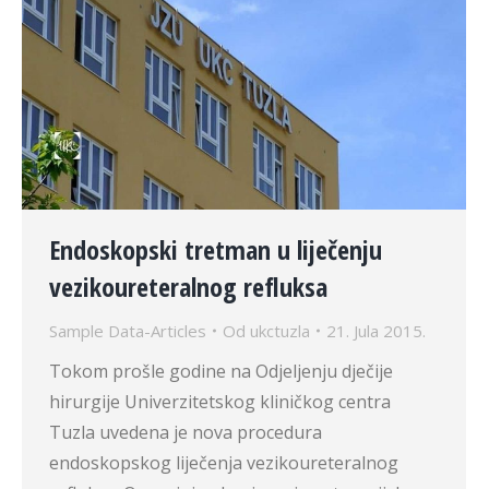
Endoskopski tretman u liječenju
vezikoureteralnog refluksa
Sample Data-Articles
Od
ukctuzla
21. Jula 2015.
Tokom prošle godine na Odjeljenju dječije
hirurgije Univerzitetskog kliničkog centra
Tuzla uvedena je nova procedura
endoskopskog liječenja vezikoureteralnog