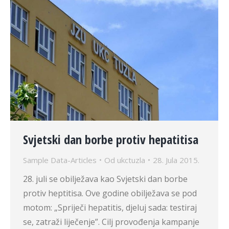
Svjetski dan borbe protiv hepatitisa
Sample Data-Articles
Od
ukctuzla
28. Jula 2015.
28. juli se obilježava kao Svjetski dan borbe
protiv heptitisa. Ove godine obilježava se pod
motom: „Spriječi hepatitis, djeluj sada: testiraj
se, zatraži liječenje”. Cilj provođenja kampanje